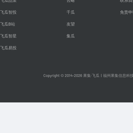
飞瓜品策
云略
联系我
飞瓜智投
千瓜
免责申
飞瓜B站
友望
飞瓜智星
集瓜
飞瓜易投
Copyright © 2014-2026 果集·飞瓜
|
福州果集信息科