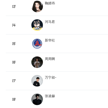
鞠婧祎
13
河马君
14
新华社
15
周周啊
16
万宁叔-
17
张凌赫
18