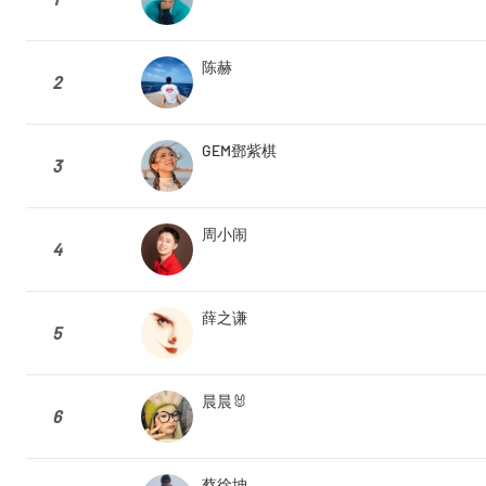
陈赫
2
GEM鄧紫棋
3
周小闹
4
薛之谦
5
晨晨🐰
6
蔡徐坤