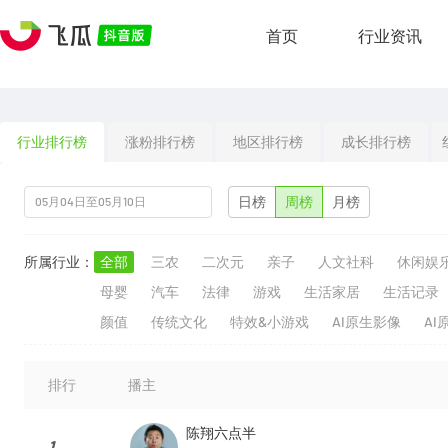
首页
行业资讯
行业排行榜
涨粉排行榜
地区排行榜
成长排行榜
日榜
周榜
月榜
所属行业：
全部
三农
二次元
亲子
人文社科
休闲娱
母婴
汽车
法律
游戏
生活家居
生活记录
颜值
传统文化
特效&小游戏
AI原生影像
AI
排行
播主
陈翔六点半
1