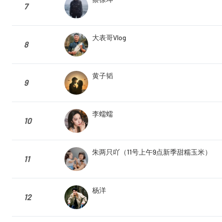
7
大表哥Vlog
8
黄子韬
9
李蠕蠕
10
朱两只吖（11号上午9点新季甜糯玉米）
11
杨洋
12