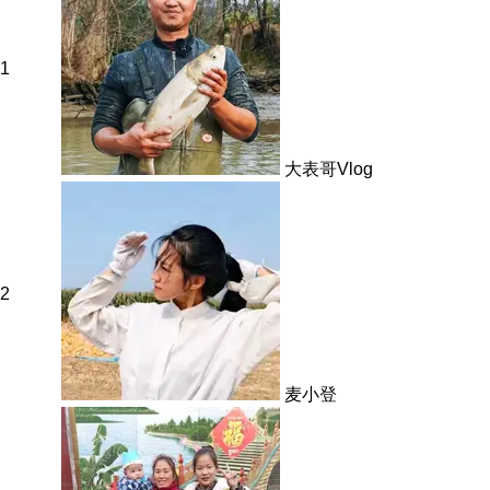
1
大表哥Vlog
2
麦小登