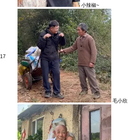
小辣椒~
17
毛小欣