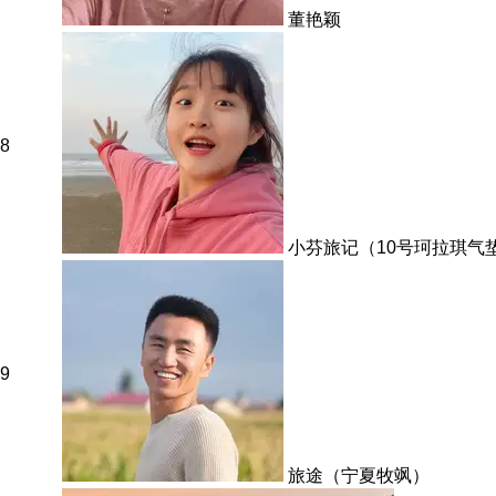
董艳颖
8
小芬旅记（10号珂拉琪气
9
旅途（宁夏牧飒）