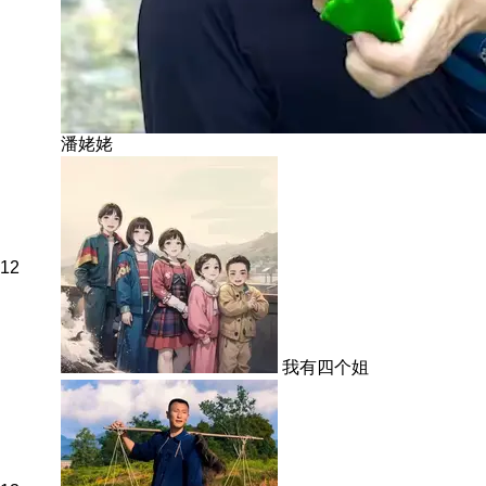
潘姥姥
12
我有四个姐