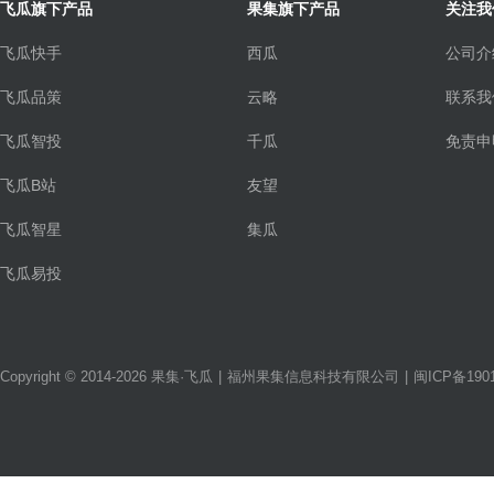
飞瓜旗下产品
果集旗下产品
关注我
飞瓜快手
西瓜
公司介
飞瓜品策
云略
联系我
飞瓜智投
千瓜
免责申
飞瓜B站
友望
飞瓜智星
集瓜
飞瓜易投
Copyright © 2014-2026 果集·飞瓜
|
福州果集信息科技有限公司
|
闽ICP备1901