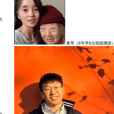
5
黄琴（8号早8点韩国溯源