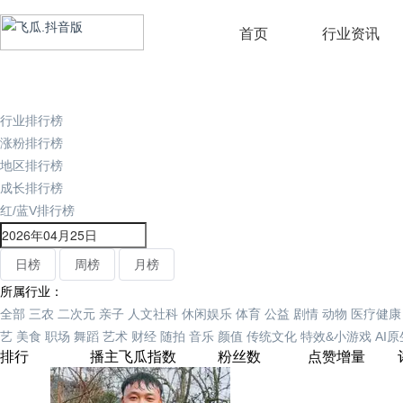
首页
行业资讯
行业排行榜
涨粉排行榜
地区排行榜
成长排行榜
红/蓝V排行榜
日榜
周榜
月榜
所属行业：
全部
三农
二次元
亲子
人文社科
休闲娱乐
体育
公益
剧情
动物
医疗健康
艺
美食
职场
舞蹈
艺术
财经
随拍
音乐
颜值
传统文化
特效&小游戏
AI
排行
播主
飞瓜指数
粉丝数
点赞增量