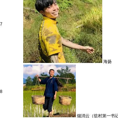
7
海扬
8
烟消云（驻村第一书