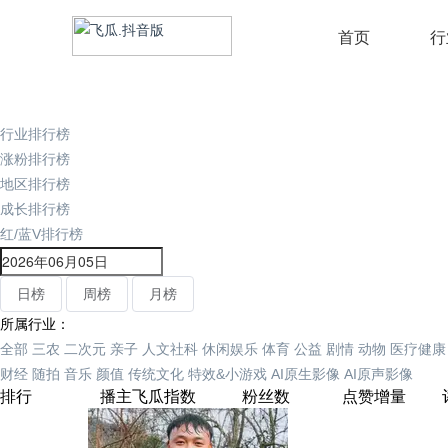
首页
行
行业排行榜
涨粉排行榜
地区排行榜
成长排行榜
红/蓝V排行榜
日榜
周榜
月榜
所属行业：
全部
三农
二次元
亲子
人文社科
休闲娱乐
体育
公益
剧情
动物
医疗健康
财经
随拍
音乐
颜值
传统文化
特效&小游戏
AI原生影像
AI原声影像
排行
播主
飞瓜指数
粉丝数
点赞增量