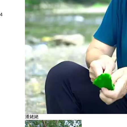
4
潘姥姥