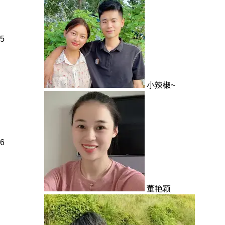
5
小辣椒~
6
董艳颖