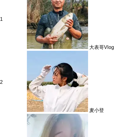
1
大表哥Vlog
2
麦小登