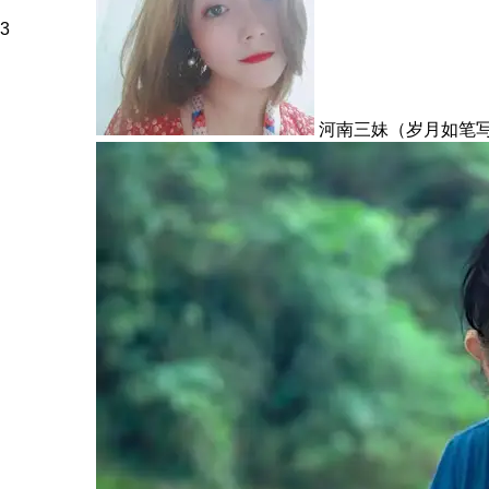
3
河南三妹（岁月如笔