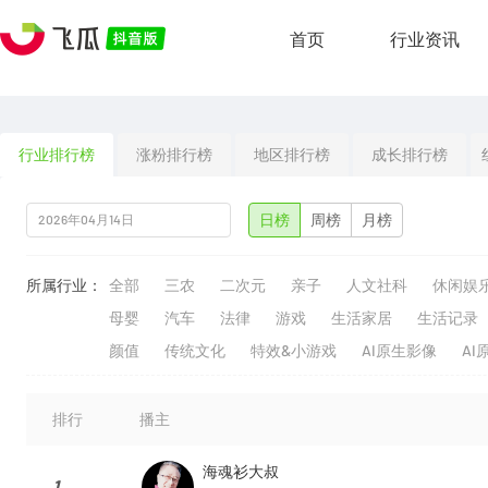
首页
行业资讯
行业排行榜
涨粉排行榜
地区排行榜
成长排行榜
日榜
周榜
月榜
所属行业：
全部
三农
二次元
亲子
人文社科
休闲娱
母婴
汽车
法律
游戏
生活家居
生活记录
颜值
传统文化
特效&小游戏
AI原生影像
AI
排行
播主
海魂衫大叔
1