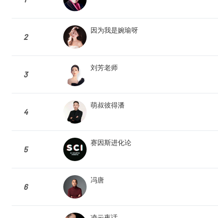
因为我是婉瑜呀
2
刘芳老师
3
萌叔彼得潘
4
赛因斯进化论
5
冯唐
6
凌云夜话