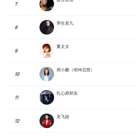
7
养生老九
8
董太太
9
周小鹏（明坤启慧）
10
扎心师郑实
11
龙飞姐
12