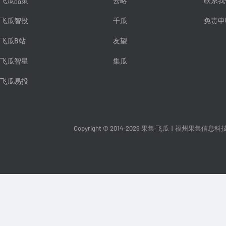
飞瓜品策
云略
联系我
飞瓜智投
千瓜
免责申
飞瓜B站
友望
飞瓜智星
集瓜
飞瓜易投
Copyright © 2014-2026 果集·飞瓜
|
福州果集信息科