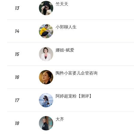
竺天天
13
小郭聊人生
14
娜姐-赋爱
15
陶矜小富婆儿企管咨询
16
阿婷超宠粉【测评】
17
大齐
18