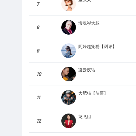
7
海魂衫大叔
8
阿婷超宠粉【测评】
9
凌云夜话
10
大肥猫【苗哥】
11
龙飞姐
12