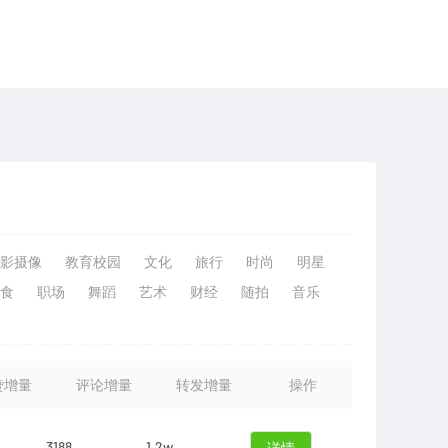
影摄像
教育校园
文化
旅行
时尚
明星
食
职场
舞蹈
艺术
财经
随拍
音乐
赞增量
评论增量
转发增量
操作
3188
1.2w