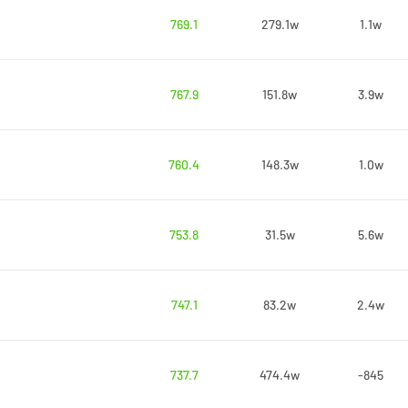
769.1
279.1w
1.1w
767.9
151.8w
3.9w
760.4
148.3w
1.0w
753.8
31.5w
5.6w
747.1
83.2w
2.4w
737.7
474.4w
-845