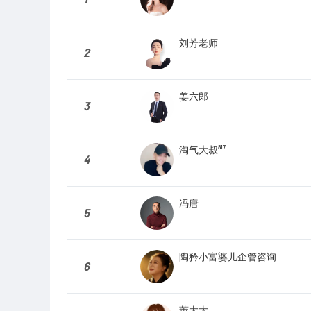
刘芳老师
2
姜六郎
3
淘气大叔⁸¹⁷
4
冯唐
5
陶矜小富婆儿企管咨询
6
董太太