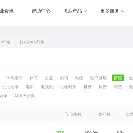
业资讯
帮助中心
飞瓜产品
更多服务
排行榜
红/蓝V排行榜
休闲娱乐
体育
公益
剧情
动物
医疗健康
情感
摄
生活记录
电影
电视剧
社会时政
科技
科普
综艺
美
生影像
AI原声影像
飞瓜指数
粉丝数
点
917.0
409.0w
5.2w