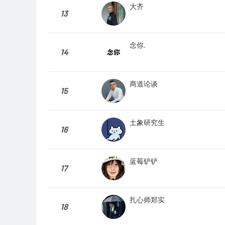
大齐
13
念你.
14
商道论谈
15
土象研究生
16
蓝莓铲铲
17
扎心师郑实
18