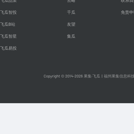
飞瓜品策
云略
联系我
飞瓜智投
千瓜
免责申
飞瓜B站
友望
飞瓜智星
集瓜
飞瓜易投
Copyright © 2014-2026 果集·飞瓜
|
福州果集信息科