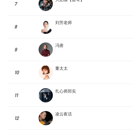
7
刘芳老师
8
冯唐
9
董太太
10
扎心师郑实
11
凌云夜话
12