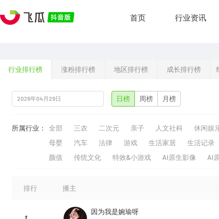
首页
行业资讯
行业排行榜
涨粉排行榜
地区排行榜
成长排行榜
日榜
周榜
月榜
所属行业：
全部
三农
二次元
亲子
人文社科
休闲娱
母婴
汽车
法律
游戏
生活家居
生活记录
颜值
传统文化
特效&小游戏
AI原生影像
AI
排行
播主
因为我是婉瑜呀
1