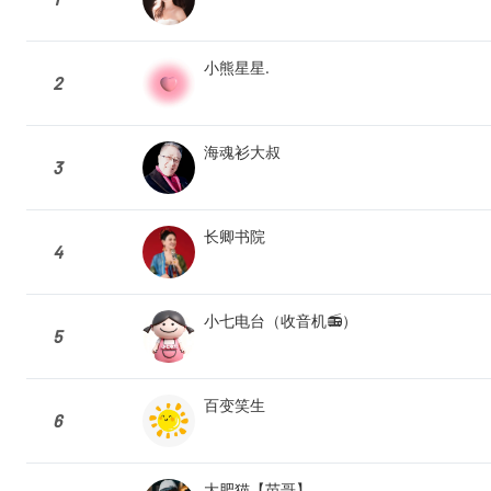
小熊星星.
2
海魂衫大叔
3
长卿书院
4
小七电台（收音机📻）
5
百变笑生
6
大肥猫【苗哥】