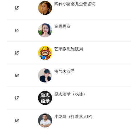
陶矜小富婆儿企管咨询
13
🌸思思🌸
14
芒果猴思维破局
15
淘气大叔⁸¹⁷
16
励志语录（收徒）
17
小龙哥（打造素人IP）
18