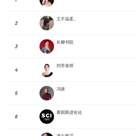
王不温柔。
2
长卿书院
3
刘芳老师
4
冯唐
5
赛因斯进化论
6
凌云夜话