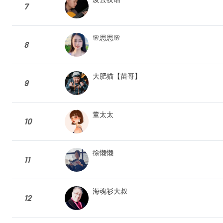
7
🌸思思🌸
8
大肥猫【苗哥】
9
董太太
10
徐懒懒
11
海魂衫大叔
12