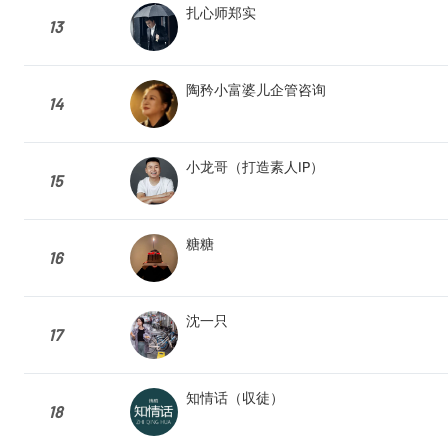
扎心师郑实
13
陶矜小富婆儿企管咨询
14
小龙哥（打造素人IP）
15
糖糖
16
沈一只
17
知情话（収徒）
18