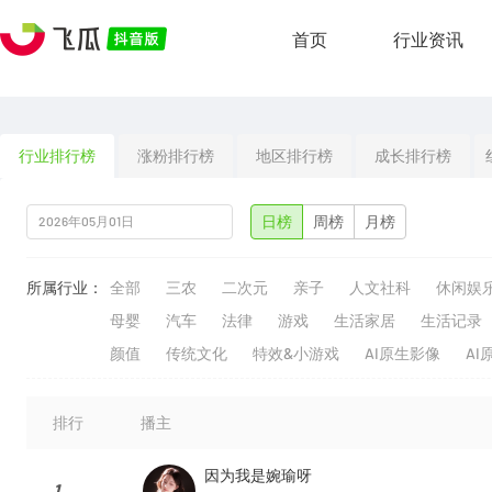
首页
行业资讯
行业排行榜
涨粉排行榜
地区排行榜
成长排行榜
日榜
周榜
月榜
所属行业：
全部
三农
二次元
亲子
人文社科
休闲娱
母婴
汽车
法律
游戏
生活家居
生活记录
颜值
传统文化
特效&小游戏
AI原生影像
AI
排行
播主
因为我是婉瑜呀
1