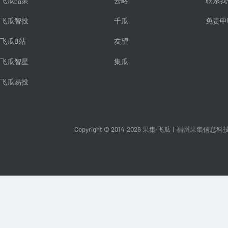
飞瓜品策
云略
联系我
飞瓜智投
千瓜
免责申
飞瓜B站
友望
飞瓜智星
集瓜
飞瓜易投
Copyright © 2014-2026 果集·飞瓜
|
福州果集信息科