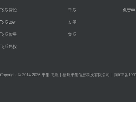
飞瓜智投
千瓜
免责申
飞瓜B站
友望
飞瓜智星
集瓜
飞瓜易投
Copyright © 2014-2026 果集·飞瓜
|
福州果集信息科技有限公司
|
闽ICP备1901