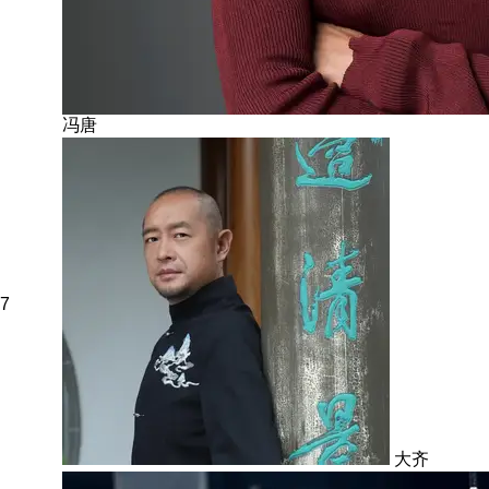
冯唐
7
大齐