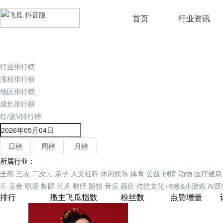
首页
行业资讯
行业排行榜
涨粉排行榜
地区排行榜
成长排行榜
红/蓝V排行榜
日榜
周榜
月榜
所属行业：
全部
三农
二次元
亲子
人文社科
休闲娱乐
体育
公益
剧情
动物
医疗健康
艺
美食
职场
舞蹈
艺术
财经
随拍
音乐
颜值
传统文化
特效&小游戏
AI
排行
播主
飞瓜指数
粉丝数
点赞增量