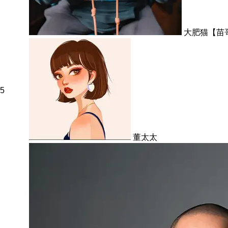
大肥猫【苗
5
董太太