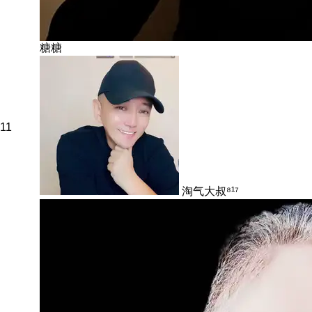
糖糖
11
淘气大叔⁸¹⁷