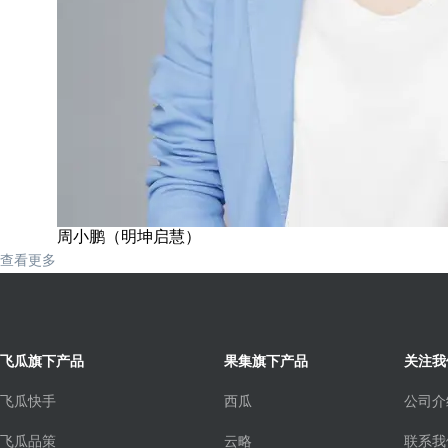
周小鹏（明坤启慧）
查看更多
飞瓜旗下产品
果集旗下产品
关注我
飞瓜快手
西瓜
公司介
飞瓜品策
云略
联系我