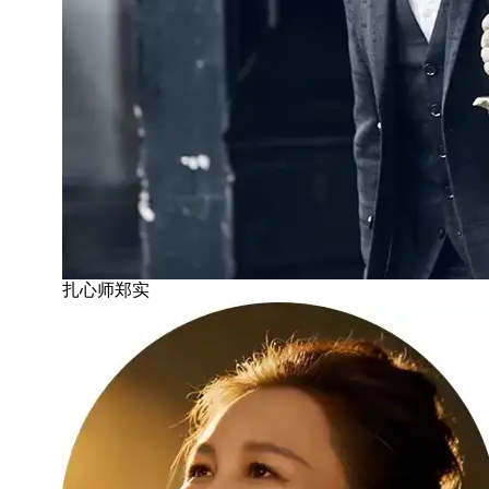
扎心师郑实