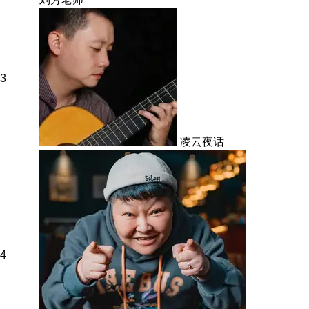
3
凌云夜话
4