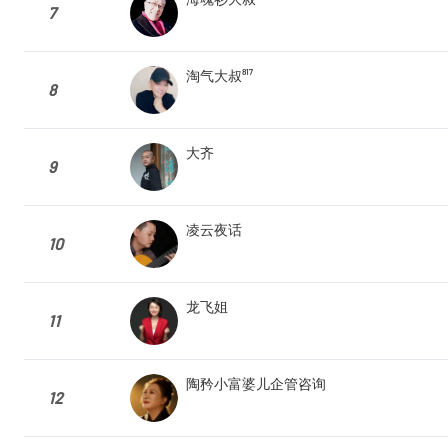
7
淘气大叔⁸¹⁷
8
大齐
9
凌云夜话
10
龙飞姐
11
陶矜小富婆儿企管咨询
12