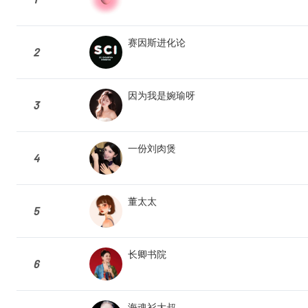
赛因斯进化论
2
因为我是婉瑜呀
3
一份刘肉煲
4
董太太
5
长卿书院
6
海魂衫大叔