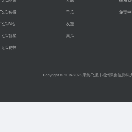
飞瓜品策
云略
联系我
飞瓜智投
千瓜
免责申
飞瓜B站
友望
飞瓜智星
集瓜
飞瓜易投
Copyright © 2014-2026 果集·飞瓜
|
福州果集信息科