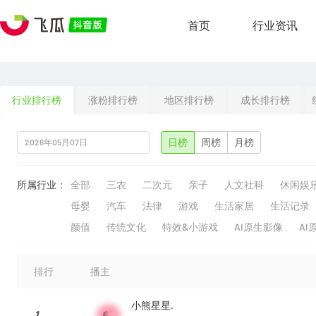
首页
行业资讯
行业排行榜
涨粉排行榜
地区排行榜
成长排行榜
日榜
周榜
月榜
所属行业：
全部
三农
二次元
亲子
人文社科
休闲娱
母婴
汽车
法律
游戏
生活家居
生活记录
颜值
传统文化
特效&小游戏
AI原生影像
AI
排行
播主
小熊星星.
1