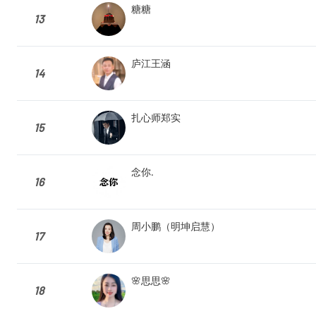
糖糖
13
庐江王涵
14
扎心师郑实
15
念你.
16
周小鹏（明坤启慧）
17
🌸思思🌸
18