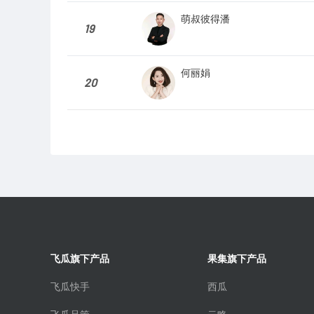
萌叔彼得潘
19
何丽娟
20
飞瓜旗下产品
果集旗下产品
飞瓜快手
西瓜