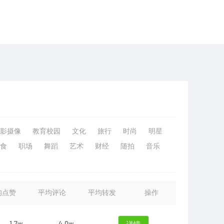
影摄像
教育校园
文化
旅行
时尚
明星
食
职场
舞蹈
艺术
财经
随拍
音乐
均点赞
平均评论
平均转发
操作
1.7w
4.0w