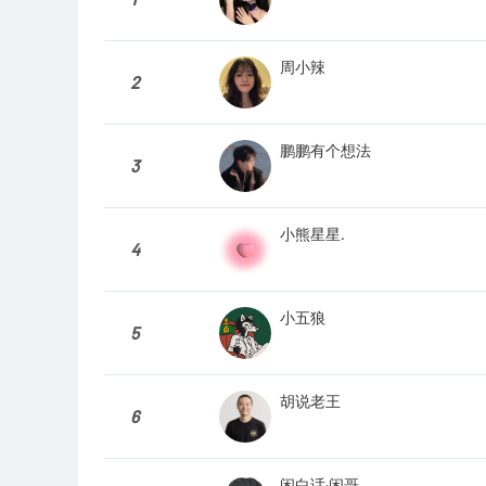
周小辣
2
鹏鹏有个想法
3
小熊星星.
4
小五狼
5
胡说老王
6
闲白话·闲哥