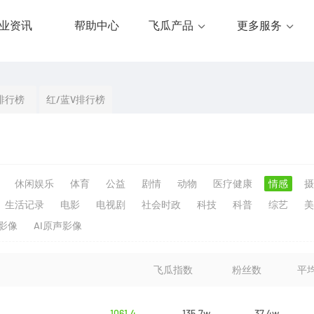
业资讯
帮助中心
飞瓜产品
更多服务
排行榜
红/蓝V排行榜
休闲娱乐
体育
公益
剧情
动物
医疗健康
情感
摄
生活记录
电影
电视剧
社会时政
科技
科普
综艺
美
生影像
AI原声影像
飞瓜指数
粉丝数
平
1061.4
135.7w
37.4w