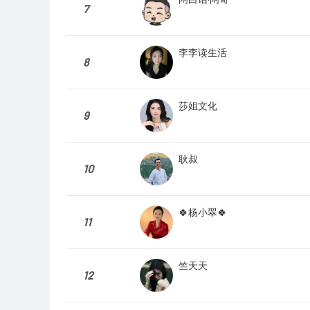
7
李李读生活
8
莎姐文化
9
耿叔
10
🍀杨小翠🍀
11
竺天天
12