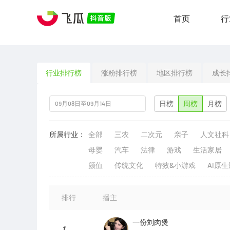
首页
行
行业排行榜
涨粉排行榜
地区排行榜
成长
日榜
周榜
月榜
所属行业：
全部
三农
二次元
亲子
人文社科
母婴
汽车
法律
游戏
生活家居
颜值
传统文化
特效&小游戏
AI原
排行
播主
一份刘肉煲
1