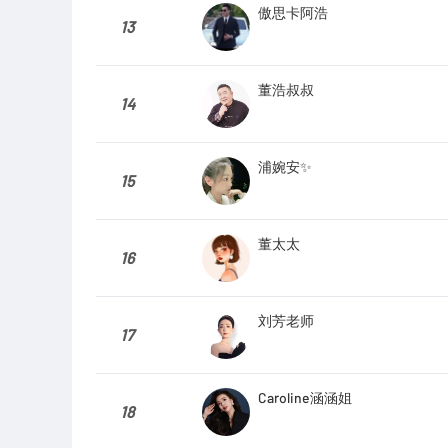
傲思卡阿浩
13
董浩叔叔
14
浦婉安✨
15
董太太
16
刘芳老师
17
Caroline涵涵姐
18