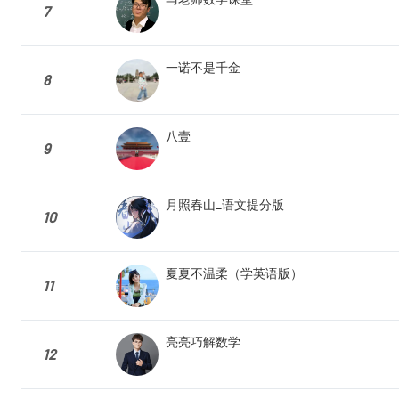
7
一诺不是千金
8
八壹
9
月照春山_语文提分版
10
夏夏不温柔（学英语版）
11
亮亮巧解数学
12