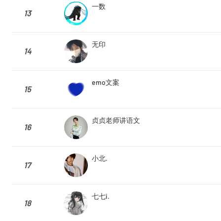
一数
13
无印
14
emo文案
15
贞贞老师讲语文
16
小北.
17
七七i.
18