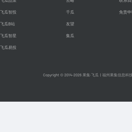
飞瓜品策
云略
联系我
飞瓜智投
千瓜
免责申
飞瓜B站
友望
飞瓜智星
集瓜
飞瓜易投
Copyright © 2014-2026 果集·飞瓜
|
福州果集信息科