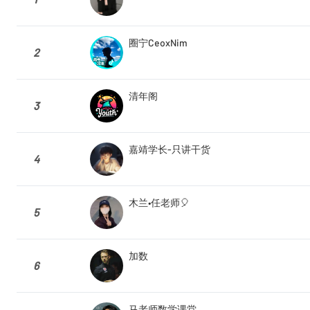
圈宁CeoxNim
2
清年阁
3
嘉靖学长-只讲干货
4
木兰•任老师🎈
5
加数
6
马老师数学课堂