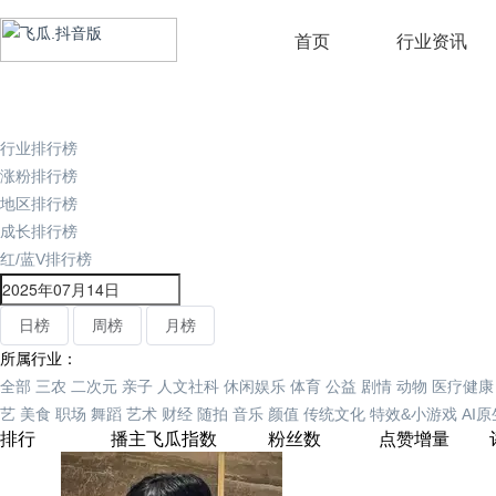
首页
行业资讯
行业排行榜
涨粉排行榜
地区排行榜
成长排行榜
红/蓝V排行榜
日榜
周榜
月榜
所属行业：
全部
三农
二次元
亲子
人文社科
休闲娱乐
体育
公益
剧情
动物
医疗健康
艺
美食
职场
舞蹈
艺术
财经
随拍
音乐
颜值
传统文化
特效&小游戏
AI
排行
播主
飞瓜指数
粉丝数
点赞增量