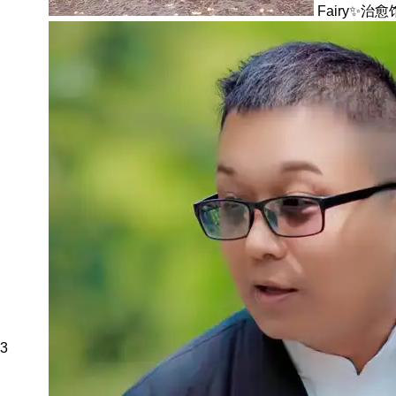
Fairy✨治
3