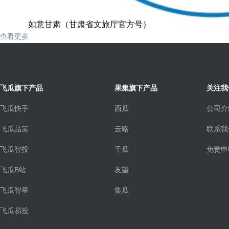
如意甘肃（甘肃省文旅厅官方号）
查看更多
飞瓜旗下产品
果集旗下产品
关注我
飞瓜快手
西瓜
公司介
飞瓜品策
云略
联系我
飞瓜智投
千瓜
免责申
飞瓜B站
友望
飞瓜智星
集瓜
飞瓜易投