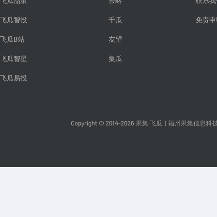
飞瓜品策
云略
联系我
飞瓜智投
千瓜
免责申
飞瓜B站
友望
飞瓜智星
集瓜
飞瓜易投
Copyright © 2014-2026 果集·飞瓜
|
福州果集信息科