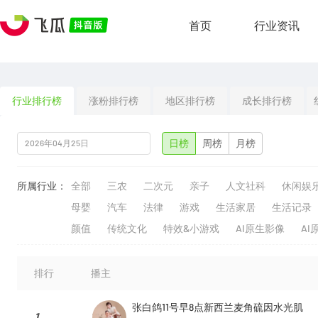
首页
行业资讯
行业排行榜
涨粉排行榜
地区排行榜
成长排行榜
日榜
周榜
月榜
所属行业：
全部
三农
二次元
亲子
人文社科
休闲娱
母婴
汽车
法律
游戏
生活家居
生活记录
颜值
传统文化
特效&小游戏
AI原生影像
AI
排行
播主
张白鸽11号早8点新西兰麦角硫因水光肌
1