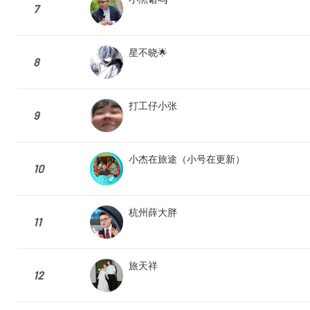
7
星不晓🌟
8
打工仔小张
9
小杰在旅途（小号在更新）
10
杭州薛大胖
11
旅天祥
12