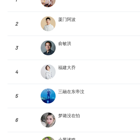
厦门阿波
2
俞敏洪
3
福建大乔
4
三融在东帝汶
5
梦璐没在怕
6
小黑诸鸣