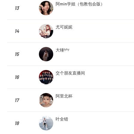
阿min学姐（包教包会版）
13
尤可妮妮
14
大锤ˡʸᵇʸ
15
交个朋友直播间
16
阿里北杯
17
叶全错
18