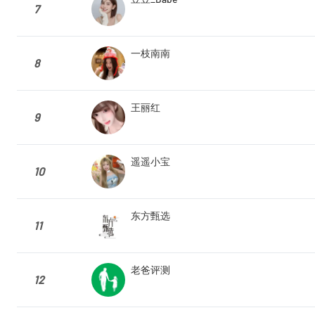
7
一枝南南
8
王丽红
9
遥遥小宝
10
东方甄选
11
老爸评测
12