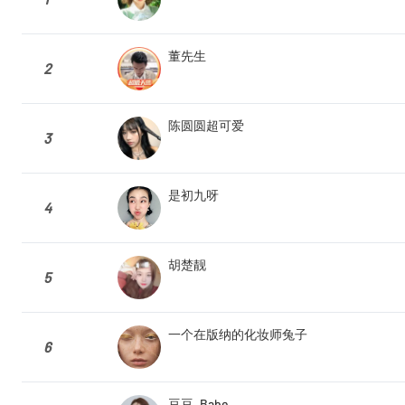
董先生
2
陈圆圆超可爱
3
是初九呀
4
胡楚靓
5
一个在版纳的化妆师兔子
6
豆豆_Babe