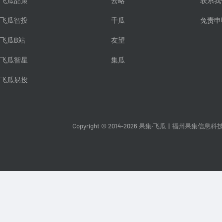
飞瓜品策
云略
联系我
飞瓜智投
千瓜
免责申
飞瓜B站
友望
飞瓜智星
集瓜
飞瓜易投
Copyright © 2014-2026 果集·飞瓜
|
福州果集信息科