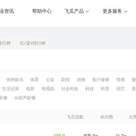
业资讯
帮助中心
飞瓜产品
更多服务
排行榜
红/蓝V排行榜
休闲娱乐
体育
公益
剧情
动物
医疗健康
情感
摄
生活记录
电影
电视剧
社会时政
科技
科普
综艺
美
生影像
AI原声影像
飞瓜指数
粉丝数
点
1130.0
1635.0w
14.7w