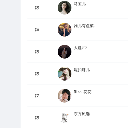
马宝儿
13
雅儿有点菜.
14
大锤ˡʸᵇʸ
15
妮扣胖几
16
Rika_花花
17
东方甄选
18