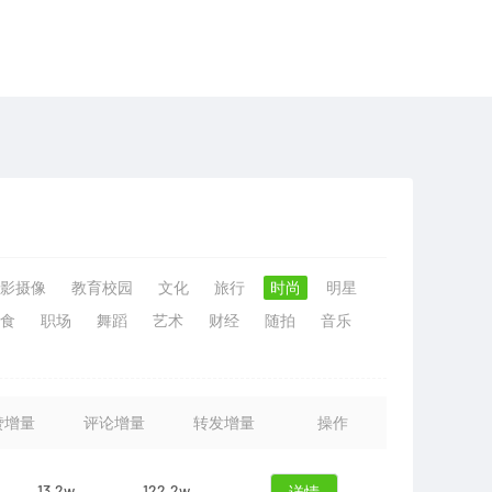
影摄像
教育校园
文化
旅行
时尚
明星
食
职场
舞蹈
艺术
财经
随拍
音乐
赞增量
评论增量
转发增量
操作
13.2w
122.2w