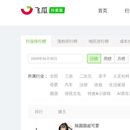
首页
行
行业排行榜
涨粉排行榜
地区排行榜
成长
日榜
周榜
月榜
所属行业：
全部
三农
二次元
亲子
人文社科
母婴
汽车
法律
游戏
生活家居
颜值
传统文化
特效&小游戏
AI原
排行
播主
陈圆圆超可爱
1