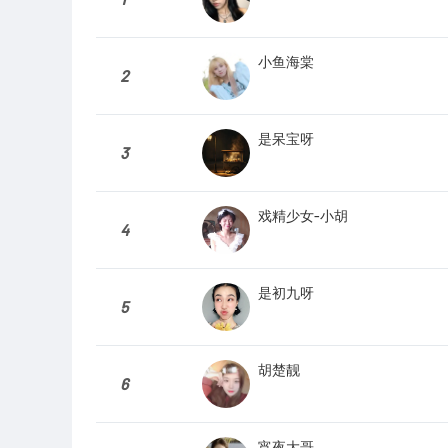
小鱼海棠
2
是呆宝呀
3
戏精少女-小胡
4
是初九呀
5
胡楚靓
6
宵夜大哥