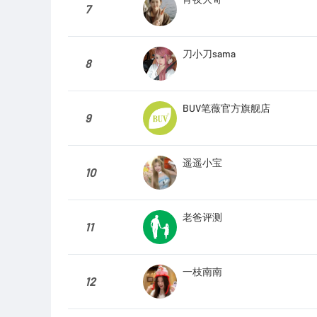
7
刀小刀sama
8
BUV笔薇官方旗舰店
9
遥遥小宝
10
老爸评测
11
一枝南南
12