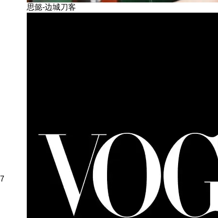
思懿-边城刀客
7