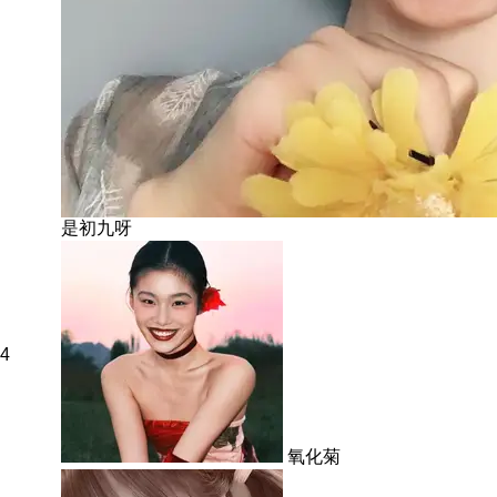
是初九呀
4
氧化菊