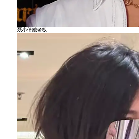
聂小倩她老板