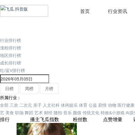
首页
行业资讯
行业排行榜
涨粉排行榜
地区排行榜
成长排行榜
红/蓝V排行榜
日榜
周榜
月榜
所属行业：
全部
三农
二次元
亲子
人文社科
休闲娱乐
体育
公益
剧情
动物
医疗健康
艺
美食
职场
舞蹈
艺术
财经
随拍
音乐
颜值
传统文化
特效&小游戏
AI
排行
播主
飞瓜指数
粉丝数
点赞增量