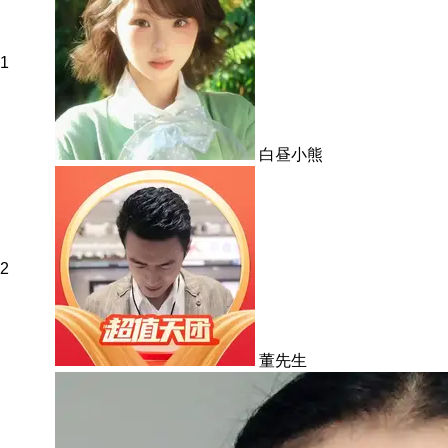
1
白昼小熊
2
董先生