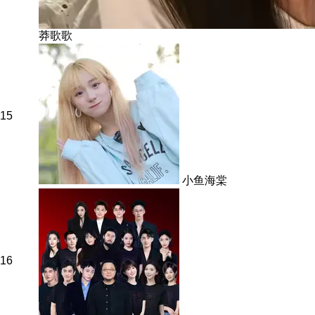
莽歌歌
15
小鱼海棠
16