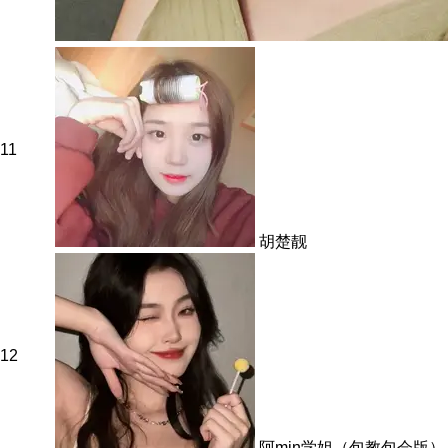
11
胡楚靓
12
阿min学姐（包教包会版）