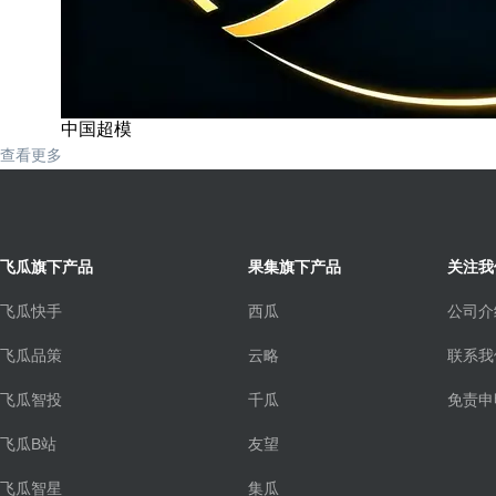
中国超模
查看更多
飞瓜旗下产品
果集旗下产品
关注我
飞瓜快手
西瓜
公司介
飞瓜品策
云略
联系我
飞瓜智投
千瓜
免责申
飞瓜B站
友望
飞瓜智星
集瓜