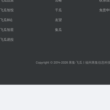
飞瓜品策
云略
联系我
飞瓜智投
千瓜
免责申
飞瓜B站
友望
飞瓜智星
集瓜
飞瓜易投
Copyright © 2014-2026 果集·飞瓜
|
福州果集信息科