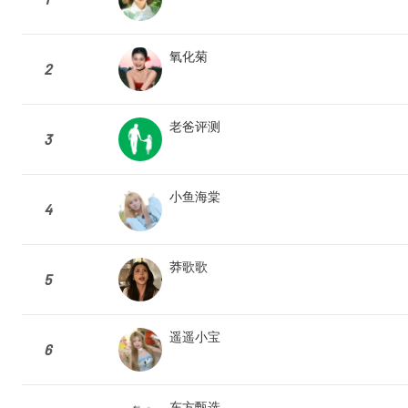
氧化菊
2
老爸评测
3
小鱼海棠
4
莽歌歌
5
遥遥小宝
6
东方甄选