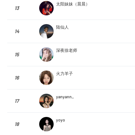
太阳妹妹（晨晨）
13
陆仙人
14
深夜徐老师
15
火力羊子
16
yanyann_
17
yoyo
18