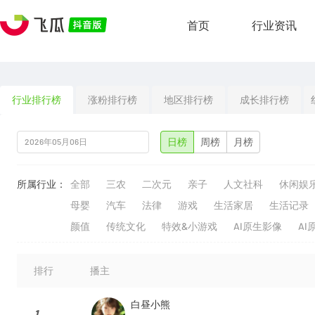
首页
行业资讯
行业排行榜
涨粉排行榜
地区排行榜
成长排行榜
日榜
周榜
月榜
所属行业：
全部
三农
二次元
亲子
人文社科
休闲娱
母婴
汽车
法律
游戏
生活家居
生活记录
颜值
传统文化
特效&小游戏
AI原生影像
AI
排行
播主
白昼小熊
1