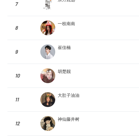
7
一枝南南
8
崔佳楠
9
胡楚靓
10
大肚子油油
11
神仙藤井树
12