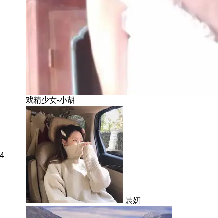
戏精少女-小胡
4
晨妍