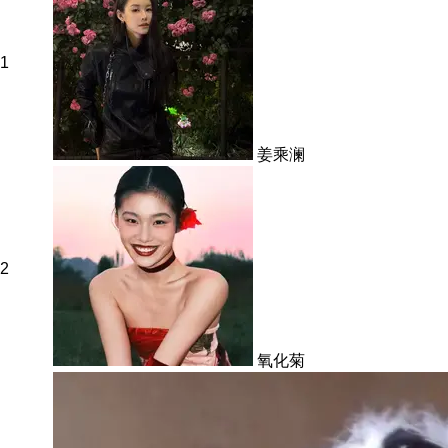
1
姜乘澜
2
氧化菊