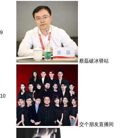
9
蔡磊破冰驿站
10
交个朋友直播间