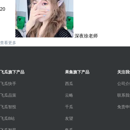
20
深夜徐老师
查看更多
飞瓜旗下产品
果集旗下产品
关注我
飞瓜快手
西瓜
公司介
飞瓜品策
云略
联系我
飞瓜智投
千瓜
免责申
飞瓜B站
友望