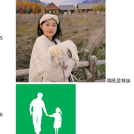
5
哦吼是辣妹
6