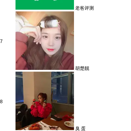
老爸评测
7
胡楚靓
8
臭 蛋