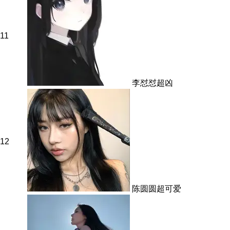
11
李怼怼超凶
12
陈圆圆超可爱