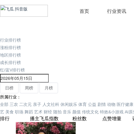
首页
行业资讯
行业排行榜
涨粉排行榜
地区排行榜
成长排行榜
红/蓝V排行榜
日榜
周榜
月榜
所属行业：
全部
三农
二次元
亲子
人文社科
休闲娱乐
体育
公益
剧情
动物
医疗健康
艺
美食
职场
舞蹈
艺术
财经
随拍
音乐
颜值
传统文化
特效&小游戏
AI
排行
播主
飞瓜指数
粉丝数
点赞增量