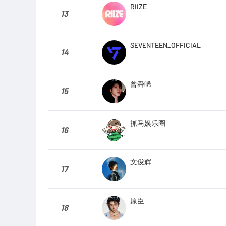
RIIZE
13
SEVENTEEN_OFFICIAL
14
曾舜晞
15
抓马娱乐圈
16
文俊辉
17
原臣
18