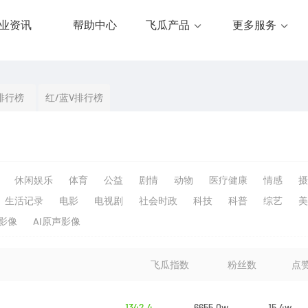
业资讯
帮助中心
飞瓜产品
更多服务
排行榜
红/蓝V排行榜
休闲娱乐
体育
公益
剧情
动物
医疗健康
情感
摄
生活记录
电影
电视剧
社会时政
科技
科普
综艺
美
生影像
AI原声影像
飞瓜指数
粉丝数
点
1342.4
6655.0w
15.4w