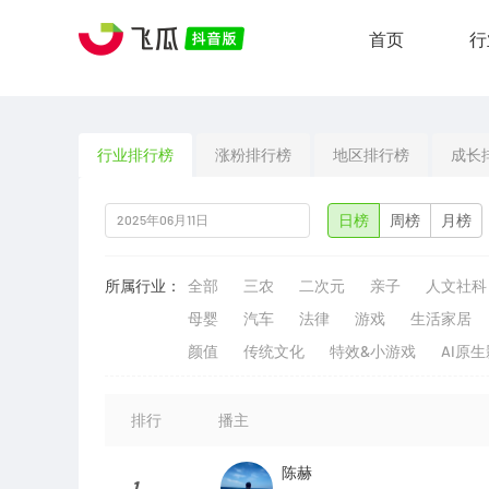
首页
行
行业排行榜
涨粉排行榜
地区排行榜
成长
日榜
周榜
月榜
所属行业：
全部
三农
二次元
亲子
人文社科
母婴
汽车
法律
游戏
生活家居
颜值
传统文化
特效&小游戏
AI原
排行
播主
陈赫
1