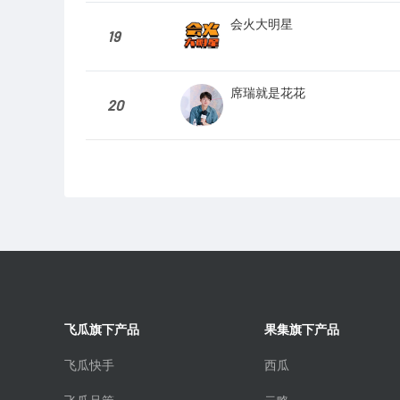
会火大明星
19
席瑞就是花花
20
飞瓜旗下产品
果集旗下产品
飞瓜快手
西瓜