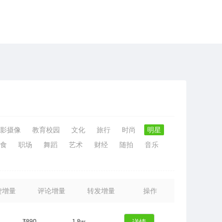
影摄像
教育校园
文化
旅行
时尚
明星
食
职场
舞蹈
艺术
财经
随拍
音乐
赞增量
评论增量
转发增量
操作
3890
1.8w