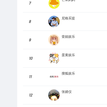
7
尼格买提
8
壹姐娱乐
9
蛋黄娱乐
10
搜狐娱乐
11
张婧仪
12