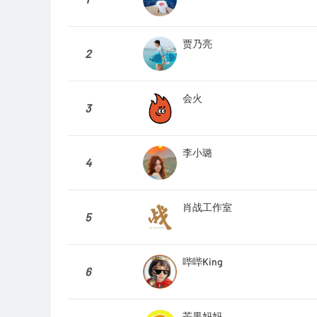
贾乃亮
2
会火
3
李小璐
4
肖战工作室
5
哔哔King
6
芒果妈妈