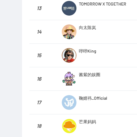
TOMORROW X TOGETHER
13
向太陈岚
14
哔哔King
15
酱紫的娱圈
16
鞠婧祎_Official
17
芒果妈妈
18