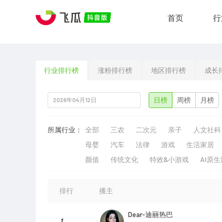
首页
行
行业排行榜
涨粉排行榜
地区排行榜
成长
日榜
周榜
月榜
所属行业：
全部
三农
二次元
亲子
人文社科
母婴
汽车
法律
游戏
生活家居
颜值
传统文化
特效&小游戏
AI原
排行
播主
Dear-迪丽热巴
1