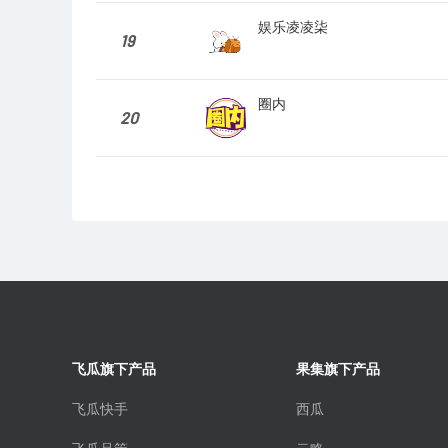
娱乐凌凌柒
19
圈内
20
飞瓜旗下产品
果集旗下产品
飞瓜快手
西瓜