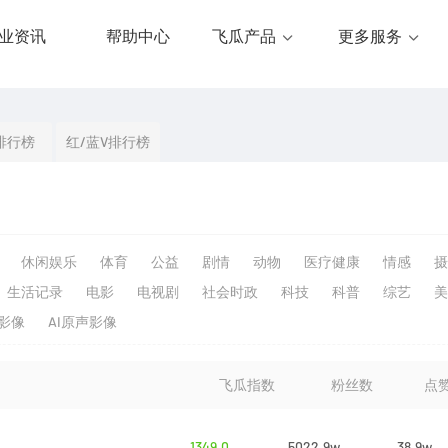
业资讯
帮助中心
飞瓜产品
更多服务
排行榜
红/蓝V排行榜
休闲娱乐
体育
公益
剧情
动物
医疗健康
情感
摄
生活记录
电影
电视剧
社会时政
科技
科普
综艺
美
生影像
AI原声影像
飞瓜指数
粉丝数
点
1349.0
5022.9w
38.9w