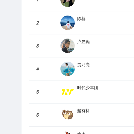
陈赫
2
卢昱晓
3
贾乃亮
4
时代少年团
5
超有料
6
会火