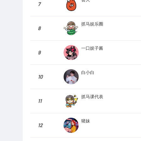
7
抓马娱乐圈
8
一口娱子酱
9
白小白
10
抓马课代表
11
猪妹
12