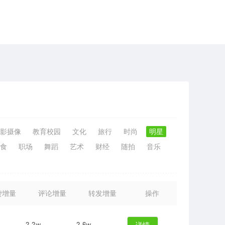
影摄像
教育校园
文化
旅行
时尚
明星
食
职场
舞蹈
艺术
财经
随拍
音乐
赞增量
评论增量
转发增量
操作
2.2w
2.6w