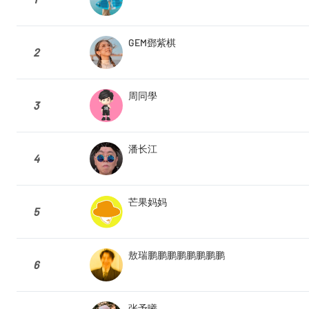
GEM鄧紫棋
2
周同學
3
潘长江
4
芒果妈妈
5
敖瑞鹏鹏鹏鹏鹏鹏鹏鹏
6
张予曦