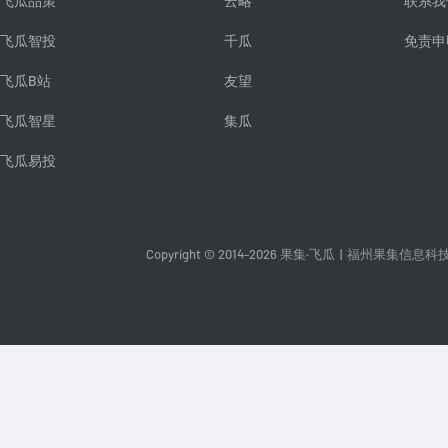
飞瓜品策
云略
联系我
飞瓜智投
千瓜
免责申
飞瓜B站
友望
飞瓜智星
集瓜
飞瓜易投
Copyright © 2014-2026 果集·飞瓜
|
福州果集信息科