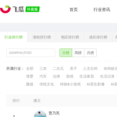
首页
行业资讯
行业排行榜
涨粉排行榜
地区排行榜
成长排行榜
日榜
周榜
月榜
所属行业：
全部
三农
二次元
亲子
人文社科
休闲娱
母婴
汽车
法律
游戏
生活家居
生活记录
颜值
传统文化
特效&小游戏
AI原生影像
AI
排行
播主
贾乃亮
1