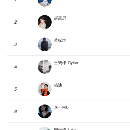
赵露思
2
蔡徐坤
3
王鹤棣_Dylan
4
杨迪
5
李一桐Q
6
宋雨琦_i-dle