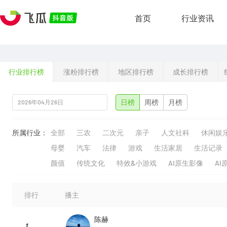
首页
行业资讯
行业排行榜
涨粉排行榜
地区排行榜
成长排行榜
日榜
周榜
月榜
所属行业：
全部
三农
二次元
亲子
人文社科
休闲娱
母婴
汽车
法律
游戏
生活家居
生活记录
颜值
传统文化
特效&小游戏
AI原生影像
AI
排行
播主
陈赫
1