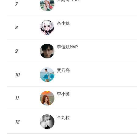
7
奈小妹
8
李佳航MVP
9
贾乃亮
10
李小璐
11
金九粒
12