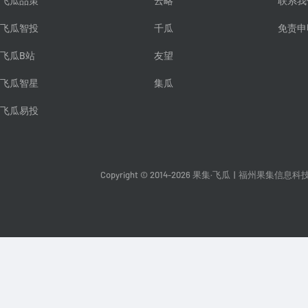
飞瓜品策
云略
联系我
飞瓜智投
千瓜
免责申
飞瓜B站
友望
飞瓜智星
集瓜
飞瓜易投
Copyright © 2014-2026 果集·飞瓜
|
福州果集信息科