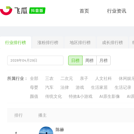
首页
行业资讯
行业排行榜
涨粉排行榜
地区排行榜
成长排行榜
日榜
周榜
月榜
所属行业：
全部
三农
二次元
亲子
人文社科
休闲娱
母婴
汽车
法律
游戏
生活家居
生活记录
颜值
传统文化
特效&小游戏
AI原生影像
AI
排行
播主
陈赫
1