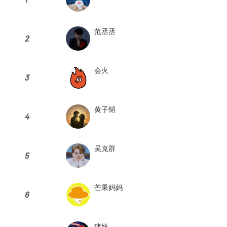
范丞丞
2
会火
3
黄子韬
4
吴克群
5
芒果妈妈
6
猪妹