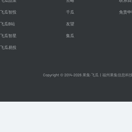
飞瓜品策
云略
联系我
飞瓜智投
千瓜
免责申
飞瓜B站
友望
飞瓜智星
集瓜
飞瓜易投
Copyright © 2014-2026 果集·飞瓜
|
福州果集信息科