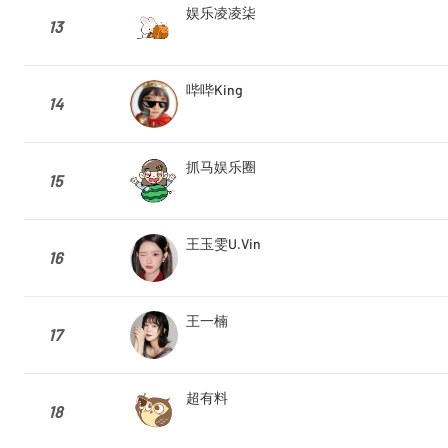
娱乐凌凌柒
13
哔哔King
14
抓马娱乐圈
15
王玉雯U.Vin
16
王一楠
17
超有料
18