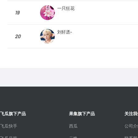
一只狂花
19
刘轩丞-
20
飞瓜旗下产品
果集旗下产品
关注我
飞瓜快手
西瓜
公司介