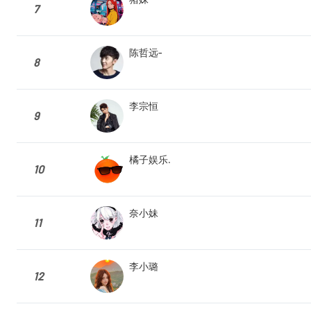
7
陈哲远-
8
李宗恒
9
橘子娱乐.
10
奈小妹
11
李小璐
12