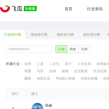
首页
行业资讯
行业排行榜
涨粉排行榜
地区排行榜
成长排行榜
日榜
周榜
月榜
所属行业：
全部
三农
二次元
亲子
人文社科
休闲娱
母婴
汽车
法律
游戏
生活家居
生活记录
颜值
传统文化
特效&小游戏
AI原生影像
AI
排行
播主
陈赫
1