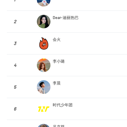
Dear-迪丽热巴
2
会火
3
李小璐
4
李晨
5
时代少年团
6
吴克群