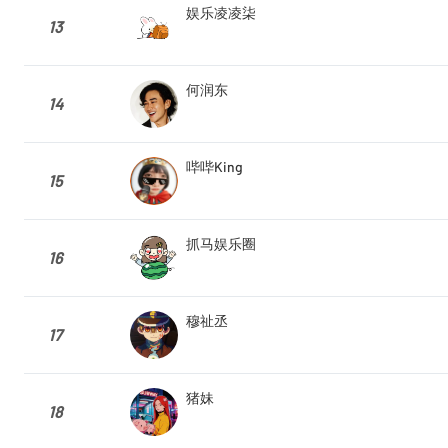
娱乐凌凌柒
13
何润东
14
哔哔King
15
抓马娱乐圈
16
穆祉丞
17
猪妹
18