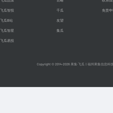
飞瓜品策
云略
联系我
飞瓜智投
千瓜
免责申
飞瓜B站
友望
飞瓜智星
集瓜
飞瓜易投
Copyright © 2014-2026 果集·飞瓜
|
福州果集信息科