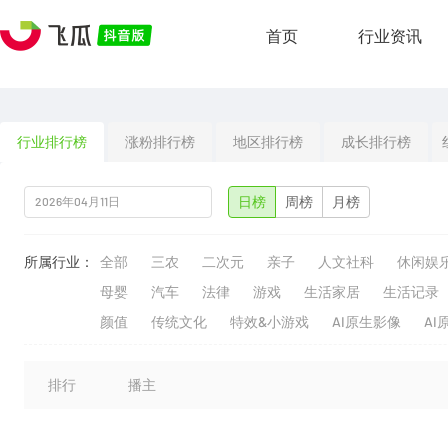
首页
行业资讯
行业排行榜
涨粉排行榜
地区排行榜
成长排行榜
日榜
周榜
月榜
所属行业：
全部
三农
二次元
亲子
人文社科
休闲娱
母婴
汽车
法律
游戏
生活家居
生活记录
颜值
传统文化
特效&小游戏
AI原生影像
AI
排行
播主