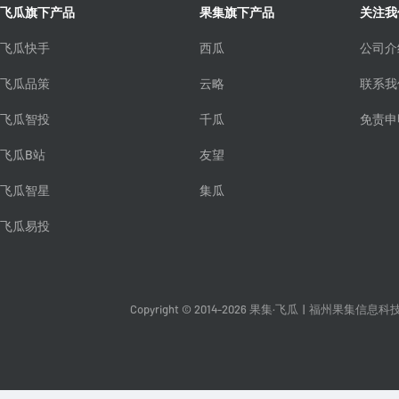
飞瓜旗下产品
果集旗下产品
关注我
飞瓜快手
西瓜
公司介
飞瓜品策
云略
联系我
飞瓜智投
千瓜
免责申
飞瓜B站
友望
飞瓜智星
集瓜
飞瓜易投
Copyright © 2014-2026 果集·飞瓜
|
福州果集信息科