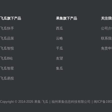
飞瓜旗下产品
果集旗下产品
关注我
飞瓜快手
西瓜
公司介
飞瓜品策
云略
联系我
飞瓜智投
千瓜
免责申
飞瓜B站
友望
飞瓜智星
集瓜
飞瓜易投
Copyright © 2014-2026 果集·飞瓜
|
福州果集信息科技有限公司
|
闽ICP备1901