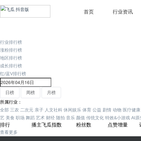
首页
行业资讯
行业排行榜
涨粉排行榜
地区排行榜
成长排行榜
红/蓝V排行榜
日榜
周榜
月榜
所属行业：
全部
三农
二次元
亲子
人文社科
休闲娱乐
体育
公益
剧情
动物
医疗健康
艺
美食
职场
舞蹈
艺术
财经
随拍
音乐
颜值
传统文化
特效&小游戏
AI
排行
播主
飞瓜指数
粉丝数
点赞增量
查看更多