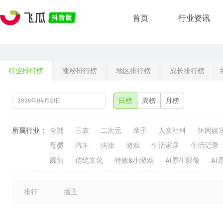
首页
行业资讯
行业排行榜
涨粉排行榜
地区排行榜
成长排行榜
日榜
周榜
月榜
所属行业：
全部
三农
二次元
亲子
人文社科
休闲娱
母婴
汽车
法律
游戏
生活家居
生活记录
颜值
传统文化
特效&小游戏
AI原生影像
AI
排行
播主