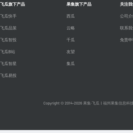
飞瓜旗下产品
果集旗下产品
关注我
飞瓜快手
西瓜
公司介
飞瓜品策
云略
联系我
飞瓜智投
千瓜
免责申
飞瓜B站
友望
飞瓜智星
集瓜
飞瓜易投
Copyright © 2014-2026 果集·飞瓜
|
福州果集信息科