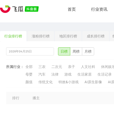
首页
行业资讯
行业排行榜
涨粉排行榜
地区排行榜
成长排行榜
日榜
周榜
月榜
所属行业：
全部
三农
二次元
亲子
人文社科
休闲娱
母婴
汽车
法律
游戏
生活家居
生活记录
颜值
传统文化
特效&小游戏
AI原生影像
AI
排行
播主