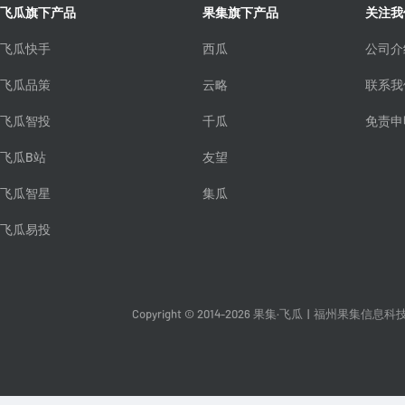
飞瓜旗下产品
果集旗下产品
关注我
飞瓜快手
西瓜
公司介
飞瓜品策
云略
联系我
飞瓜智投
千瓜
免责申
飞瓜B站
友望
飞瓜智星
集瓜
飞瓜易投
Copyright © 2014-2026 果集·飞瓜
|
福州果集信息科