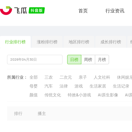
首页
行业资讯
行业排行榜
涨粉排行榜
地区排行榜
成长排行榜
日榜
周榜
月榜
所属行业：
全部
三农
二次元
亲子
人文社科
休闲娱
母婴
汽车
法律
游戏
生活家居
生活记录
颜值
传统文化
特效&小游戏
AI原生影像
AI
排行
播主