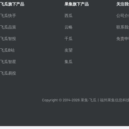
飞瓜旗下产品
果集旗下产品
关注我
飞瓜快手
西瓜
公司介
飞瓜品策
云略
联系我
飞瓜智投
千瓜
免责申
飞瓜B站
友望
飞瓜智星
集瓜
飞瓜易投
Copyright © 2014-2026 果集·飞瓜
|
福州果集信息科