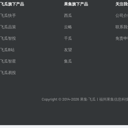
飞瓜旗下产品
果集旗下产品
关注我
飞瓜快手
西瓜
公司介
飞瓜品策
云略
联系我
飞瓜智投
千瓜
免责申
飞瓜B站
友望
飞瓜智星
集瓜
飞瓜易投
Copyright © 2014-2026 果集·飞瓜
|
福州果集信息科