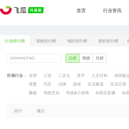
首页
行业资讯
行业排行榜
涨粉排行榜
地区排行榜
成长排行榜
日榜
周榜
月榜
所属行业：
全部
三农
二次元
亲子
人文社科
休闲娱
母婴
汽车
法律
游戏
生活家居
生活记录
颜值
传统文化
特效&小游戏
AI原生影像
AI
排行
播主