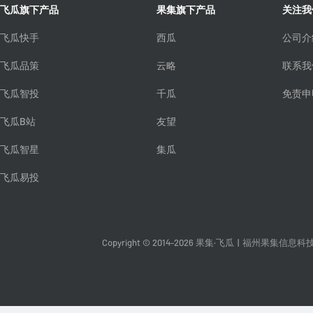
飞瓜旗下产品
果集旗下产品
关注我
飞瓜快手
西瓜
公司介
飞瓜品策
云略
联系我
飞瓜智投
千瓜
免责申
飞瓜B站
友望
飞瓜智星
集瓜
飞瓜易投
Copyright © 2014-2026 果集·飞瓜
|
福州果集信息科