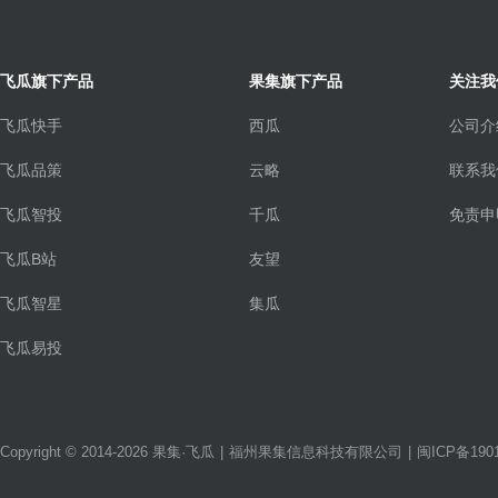
飞瓜旗下产品
果集旗下产品
关注我
飞瓜快手
西瓜
公司介
飞瓜品策
云略
联系我
飞瓜智投
千瓜
免责申
飞瓜B站
友望
飞瓜智星
集瓜
飞瓜易投
Copyright © 2014-2026 果集·飞瓜
|
福州果集信息科技有限公司
|
闽ICP备1901