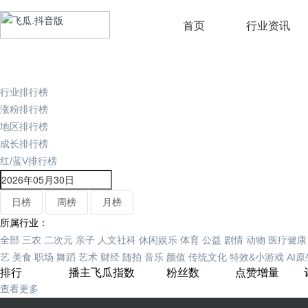
首页
行业资讯
行业排行榜
涨粉排行榜
地区排行榜
成长排行榜
红/蓝V排行榜
日榜
周榜
月榜
所属行业：
全部
三农
二次元
亲子
人文社科
休闲娱乐
体育
公益
剧情
动物
医疗健康
艺
美食
职场
舞蹈
艺术
财经
随拍
音乐
颜值
传统文化
特效&小游戏
AI
排行
播主
飞瓜指数
粉丝数
点赞增量
查看更多