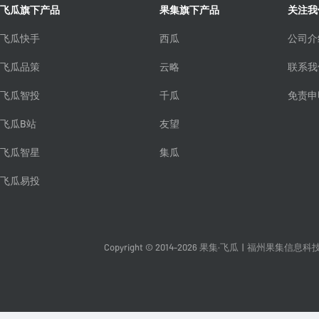
飞瓜旗下产品
果集旗下产品
关注我
飞瓜快手
西瓜
公司介
飞瓜品策
云略
联系我
飞瓜智投
千瓜
免责申
飞瓜B站
友望
飞瓜智星
集瓜
飞瓜易投
Copyright © 2014-2026 果集·飞瓜
|
福州果集信息科