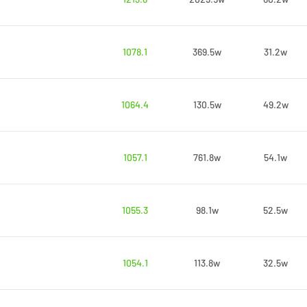
1078.1
369.5w
31.2w
1064.4
130.5w
49.2w
1057.1
761.8w
54.1w
1055.3
98.1w
52.5w
1054.1
113.8w
32.5w