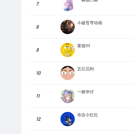
7
斗破苍穹动画
8
莱德111
9
五亿贝利
10
一根华仔
11
布吉小红红
12