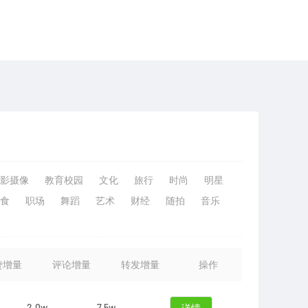
影摄像
教育校园
文化
旅行
时尚
明星
食
职场
舞蹈
艺术
财经
随拍
音乐
赞增量
评论增量
转发增量
操作
2.0w
7.5w