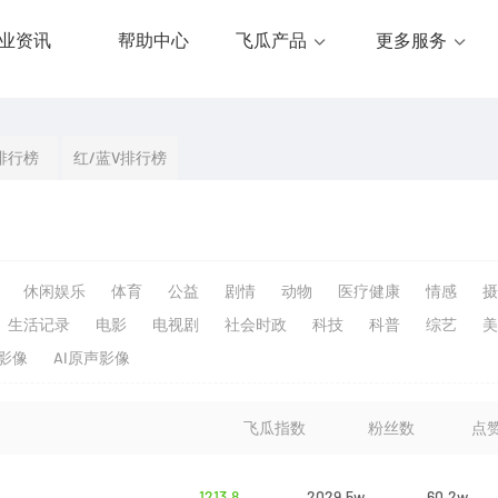
业资讯
帮助中心
飞瓜产品
更多服务
排行榜
红/蓝V排行榜
休闲娱乐
体育
公益
剧情
动物
医疗健康
情感
摄
生活记录
电影
电视剧
社会时政
科技
科普
综艺
美
生影像
AI原声影像
飞瓜指数
粉丝数
点
1213.8
2029.5w
60.2w