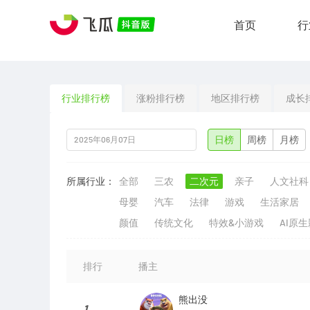
首页
行
行业排行榜
涨粉排行榜
地区排行榜
成长
日榜
周榜
月榜
所属行业：
全部
三农
二次元
亲子
人文社科
母婴
汽车
法律
游戏
生活家居
颜值
传统文化
特效&小游戏
AI原
排行
播主
熊出没
1