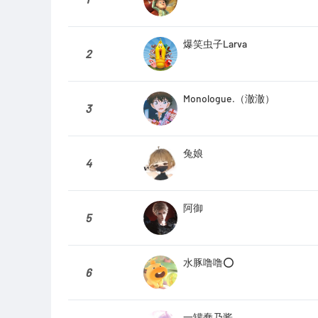
爆笑虫子Larva
2
Monologue.（澈澈）
3
兔娘
4
阿御
5
水豚噜噜⭕️
6
一罐蠢乃酱