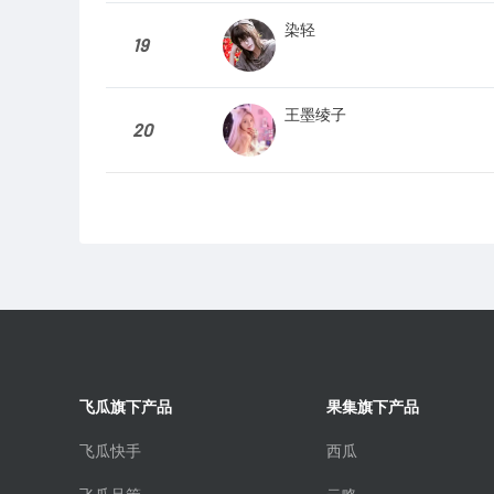
染轻
19
王墨绫子
20
飞瓜旗下产品
果集旗下产品
飞瓜快手
西瓜