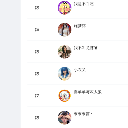
我是不白吃
13
施梦露
14
我不叫龙虾🦞
15
小衣又
16
喜羊羊与灰太狼
17
末末末言丶
18