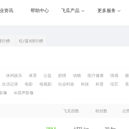
业资讯
帮助中心
飞瓜产品
更多服务
排行榜
红/蓝V排行榜
休闲娱乐
体育
公益
剧情
动物
医疗健康
情感
摄
生活记录
电影
电视剧
社会时政
科技
科普
综艺
美
生影像
AI原声影像
飞瓜指数
粉丝数
点
1158.5
4372.4w
20.8w