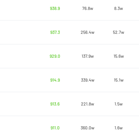
938.9
76.8w
8.3w
937.3
256.4w
52.7w
929.0
137.9w
15.6w
914.9
339.4w
15.1w
913.6
221.8w
1.5w
911.0
360.0w
1.6w