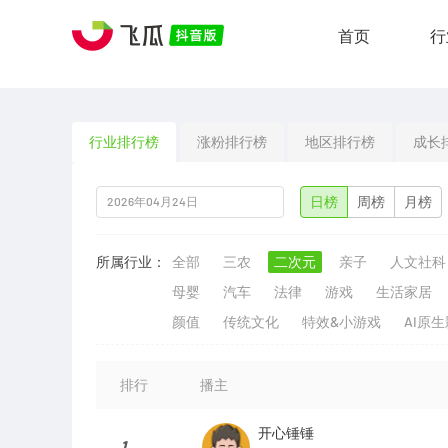
首页
行
行业排行榜
涨粉排行榜
地区排行榜
成长
日榜
周榜
月榜
所属行业：
全部
三农
二次元
亲子
人文社科
母婴
汽车
法律
游戏
生活家居
颜值
传统文化
特效&小游戏
AI原
排行
播主
开心锤锤
1