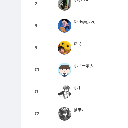
7
Chris吴大友
8
奶龙
9
小品一家人
10
小中
11
抽纸z
12