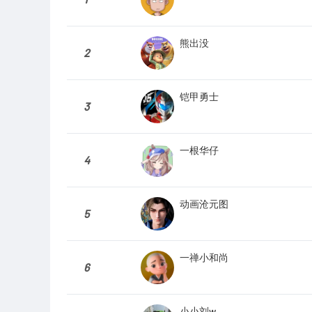
熊出没
2
铠甲勇士
3
一根华仔
4
动画沧元图
5
一禅小和尚
6
小小刘w