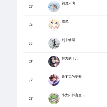
初夏未满
13
霜降.
14
剑来动画
15
努力的十八
16
吃不完的赛酱
17
小太阳拆盲盒灬
18