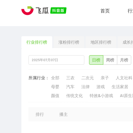
首页
行
行业排行榜
涨粉排行榜
地区排行榜
成长
日榜
周榜
月榜
所属行业：
全部
三农
二次元
亲子
人文社科
母婴
汽车
法律
游戏
生活家居
颜值
传统文化
特效&小游戏
AI原
排行
播主