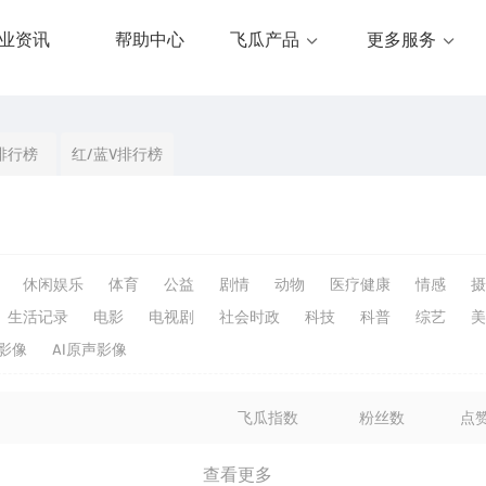
业资讯
帮助中心
飞瓜产品
更多服务
排行榜
红/蓝V排行榜
休闲娱乐
体育
公益
剧情
动物
医疗健康
情感
摄
生活记录
电影
电视剧
社会时政
科技
科普
综艺
美
生影像
AI原声影像
飞瓜指数
粉丝数
点
查看更多