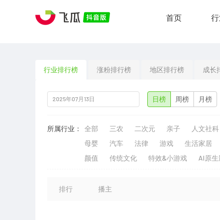
首页
行
行业排行榜
涨粉排行榜
地区排行榜
成长
日榜
周榜
月榜
所属行业：
全部
三农
二次元
亲子
人文社科
母婴
汽车
法律
游戏
生活家居
颜值
传统文化
特效&小游戏
AI原
排行
播主