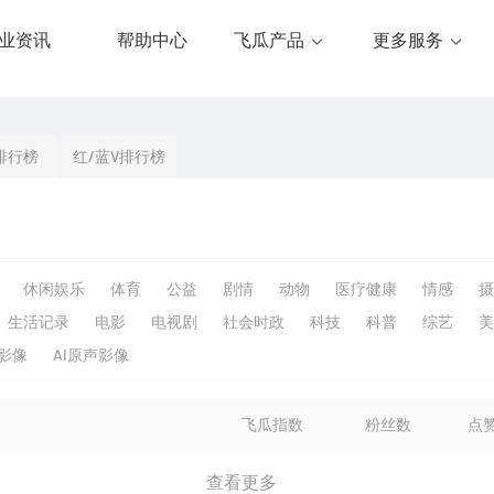
业资讯
帮助中心
飞瓜产品
更多服务
排行榜
红/蓝V排行榜
休闲娱乐
体育
公益
剧情
动物
医疗健康
情感
摄
生活记录
电影
电视剧
社会时政
科技
科普
综艺
美
生影像
AI原声影像
飞瓜指数
粉丝数
点
查看更多