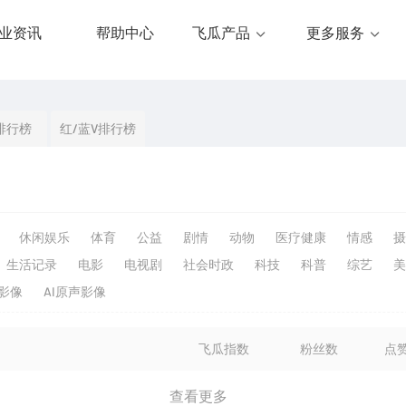
业资讯
帮助中心
飞瓜产品
更多服务
排行榜
红/蓝V排行榜
休闲娱乐
体育
公益
剧情
动物
医疗健康
情感
摄
生活记录
电影
电视剧
社会时政
科技
科普
综艺
美
生影像
AI原声影像
飞瓜指数
粉丝数
点
查看更多