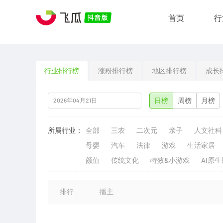
首页
行
行业排行榜
涨粉排行榜
地区排行榜
成长
日榜
周榜
月榜
所属行业：
全部
三农
二次元
亲子
人文社科
母婴
汽车
法律
游戏
生活家居
颜值
传统文化
特效&小游戏
AI原
排行
播主