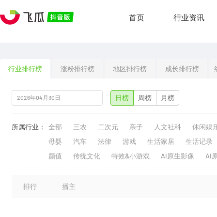
首页
行业资讯
行业排行榜
涨粉排行榜
地区排行榜
成长排行榜
日榜
周榜
月榜
所属行业：
全部
三农
二次元
亲子
人文社科
休闲娱
母婴
汽车
法律
游戏
生活家居
生活记录
颜值
传统文化
特效&小游戏
AI原生影像
AI
排行
播主