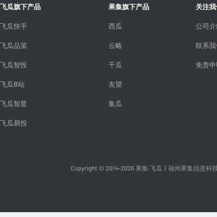
飞瓜旗下产品
果集旗下产品
关注我
飞瓜快手
西瓜
公司介
飞瓜品策
云略
联系我
飞瓜智投
千瓜
免责申
飞瓜B站
友望
飞瓜智星
集瓜
飞瓜易投
Copyright © 2014-2026 果集·飞瓜
|
福州果集信息科