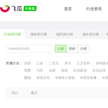
首页
行业资讯
行业排行榜
涨粉排行榜
地区排行榜
成长排行榜
日榜
周榜
月榜
所属行业：
全部
三农
二次元
亲子
人文社科
休闲娱
母婴
汽车
法律
游戏
生活家居
生活记录
颜值
传统文化
特效&小游戏
AI原生影像
AI
排行
播主