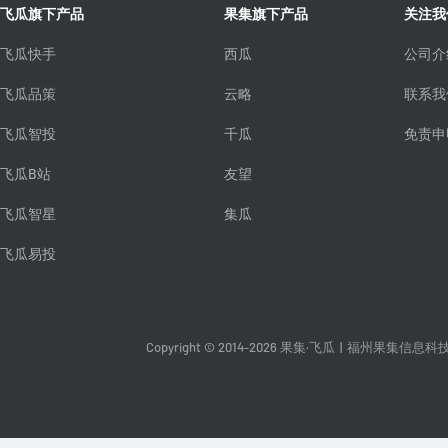
飞瓜旗下产品
果集旗下产品
关注我
飞瓜快手
西瓜
公司介
飞瓜品策
云略
联系我
飞瓜智投
千瓜
免责申
飞瓜B站
友望
飞瓜智星
集瓜
飞瓜易投
Copyright © 2014-2026 果集·飞瓜
|
福州果集信息科