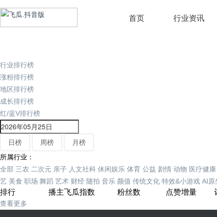
首页
行业资讯
行业排行榜
涨粉排行榜
地区排行榜
成长排行榜
红/蓝V排行榜
日榜
周榜
月榜
所属行业：
全部
三农
二次元
亲子
人文社科
休闲娱乐
体育
公益
剧情
动物
医疗健康
艺
美食
职场
舞蹈
艺术
财经
随拍
音乐
颜值
传统文化
特效&小游戏
AI
排行
播主
飞瓜指数
粉丝数
点赞增量
查看更多