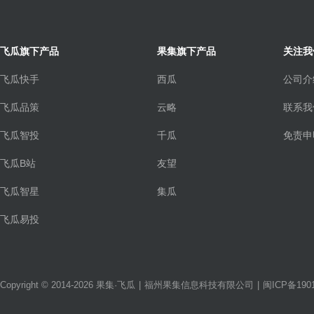
飞瓜旗下产品
果集旗下产品
关注我
飞瓜快手
西瓜
公司介
飞瓜品策
云略
联系我
飞瓜智投
千瓜
免责申
飞瓜B站
友望
飞瓜智星
集瓜
飞瓜易投
Copyright © 2014-2026 果集·飞瓜
|
福州果集信息科技有限公司
|
闽ICP备1901