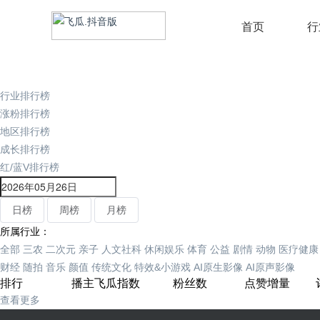
首页
行
行业排行榜
涨粉排行榜
地区排行榜
成长排行榜
红/蓝V排行榜
日榜
周榜
月榜
所属行业：
全部
三农
二次元
亲子
人文社科
休闲娱乐
体育
公益
剧情
动物
医疗健康
财经
随拍
音乐
颜值
传统文化
特效&小游戏
AI原生影像
AI原声影像
排行
播主
飞瓜指数
粉丝数
点赞增量
查看更多