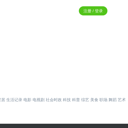
注册 / 登录
家居
生活记录
电影
电视剧
社会时政
科技
科普
综艺
美食
职场
舞蹈
艺术