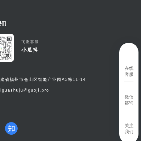
我们
飞瓜客服
小瓜抖
在线
客服
建省福州市仓山区智能产业园A3栋11-14
eiguashuju@guoji.pro
微信
咨询
关注
我们