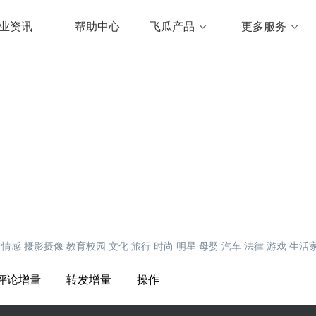
业资讯
帮助中心
飞瓜产品
更多服务
情感
摄影摄像
教育校园
文化
旅行
时尚
明星
母婴
汽车
法律
游戏
生活
评论增量
转发增量
操作