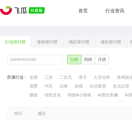
首页
行业资讯
行业排行榜
涨粉排行榜
地区排行榜
成长排行榜
日榜
周榜
月榜
所属行业：
全部
三农
二次元
亲子
人文社科
休闲娱
母婴
汽车
法律
游戏
生活家居
生活记录
颜值
传统文化
特效&小游戏
AI原生影像
AI
排行
播主