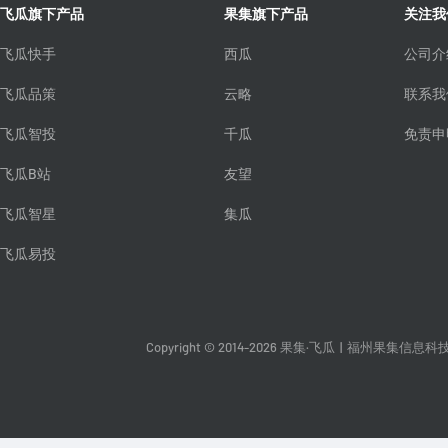
飞瓜旗下产品
果集旗下产品
关注我
飞瓜快手
西瓜
公司介
飞瓜品策
云略
联系我
飞瓜智投
千瓜
免责申
飞瓜B站
友望
飞瓜智星
集瓜
飞瓜易投
Copyright © 2014-2026 果集·飞瓜
|
福州果集信息科