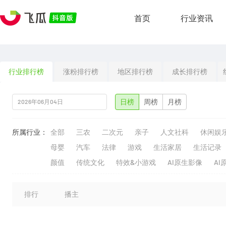
首页
行业资讯
行业排行榜
涨粉排行榜
地区排行榜
成长排行榜
日榜
周榜
月榜
所属行业：
全部
三农
二次元
亲子
人文社科
休闲娱
母婴
汽车
法律
游戏
生活家居
生活记录
颜值
传统文化
特效&小游戏
AI原生影像
AI
排行
播主