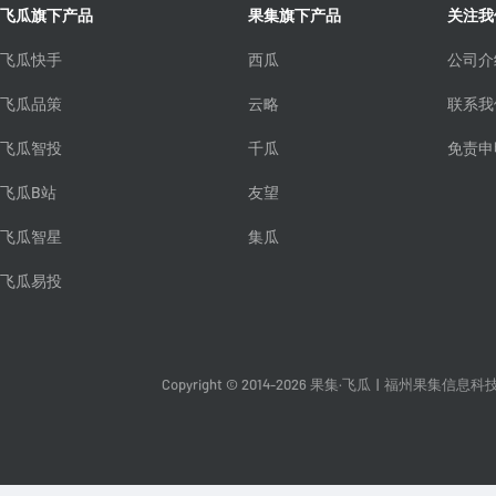
飞瓜旗下产品
果集旗下产品
关注我
飞瓜快手
西瓜
公司介
飞瓜品策
云略
联系我
飞瓜智投
千瓜
免责申
飞瓜B站
友望
飞瓜智星
集瓜
飞瓜易投
Copyright © 2014-2026 果集·飞瓜
|
福州果集信息科