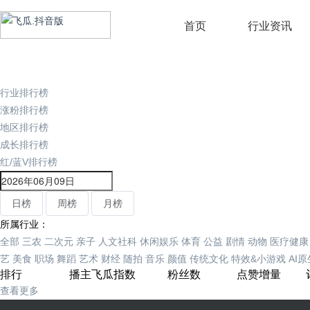
首页
行业资讯
行业排行榜
涨粉排行榜
地区排行榜
成长排行榜
红/蓝V排行榜
日榜
周榜
月榜
所属行业：
全部
三农
二次元
亲子
人文社科
休闲娱乐
体育
公益
剧情
动物
医疗健康
艺
美食
职场
舞蹈
艺术
财经
随拍
音乐
颜值
传统文化
特效&小游戏
AI
排行
播主
飞瓜指数
粉丝数
点赞增量
查看更多