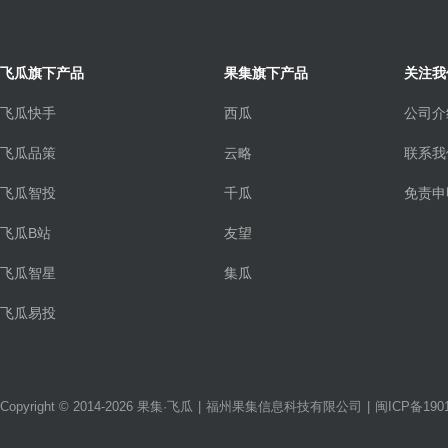
飞瓜旗下产品
果集旗下产品
关注我
飞瓜快手
西瓜
公司介
飞瓜品策
云略
联系我
飞瓜智投
千瓜
免责申
飞瓜B站
友望
飞瓜智星
集瓜
飞瓜易投
Copyright © 2014-2026 果集·飞瓜
|
福州果集信息科技有限公司
|
闽ICP备1901