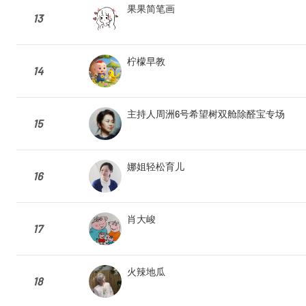
果果简笔画
13
柠檬早教
14
主持人周洲6号希望树双舱除醛宝专场
15
娜姐轻松育儿
16
肖大峻
17
火辣地瓜
18