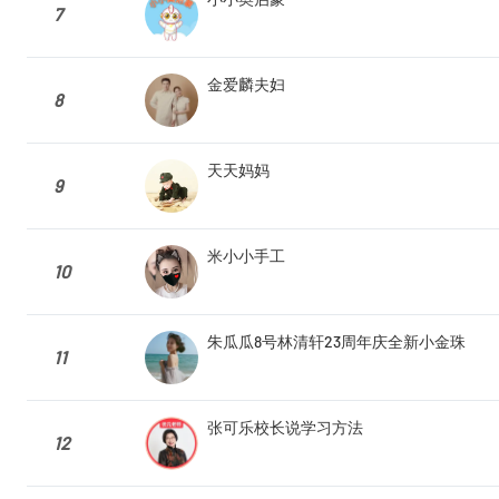
7
金爱麟夫妇
8
天天妈妈
9
米小小手工
10
朱瓜瓜8号林清轩23周年庆全新小金珠
11
张可乐校长说学习方法
12