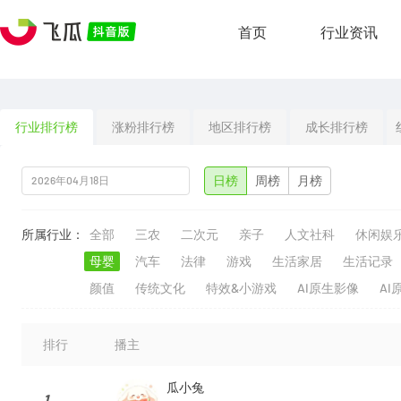
首页
行业资讯
行业排行榜
涨粉排行榜
地区排行榜
成长排行榜
日榜
周榜
月榜
所属行业：
全部
三农
二次元
亲子
人文社科
休闲娱
母婴
汽车
法律
游戏
生活家居
生活记录
颜值
传统文化
特效&小游戏
AI原生影像
AI
排行
播主
瓜小兔
1