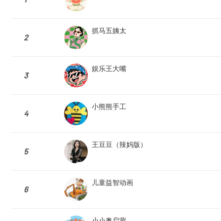
抓马五姨太
2
娱乐王大嘴
3
小熊熊手工
4
王豆豆（辣妈版）
5
儿童益智动画
6
小小奥启蒙