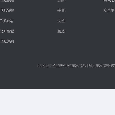
飞瓜品策
云略
联系我
飞瓜智投
千瓜
免责申
飞瓜B站
友望
飞瓜智星
集瓜
飞瓜易投
Copyright © 2014-2026 果集·飞瓜
|
福州果集信息科