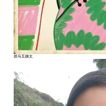
抓马五姨太