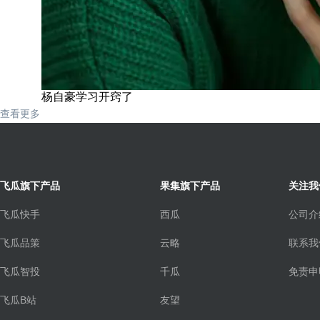
杨自豪学习开窍了
查看更多
飞瓜旗下产品
果集旗下产品
关注我
飞瓜快手
西瓜
公司介
飞瓜品策
云略
联系我
飞瓜智投
千瓜
免责申
飞瓜B站
友望