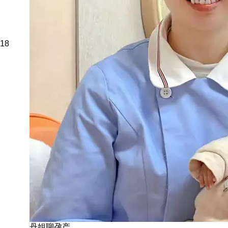
18
丹姐聊孕产