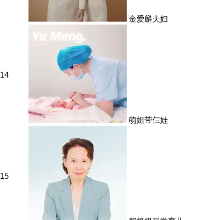
金爱麟夫妇
14
萌姐带仨娃
15