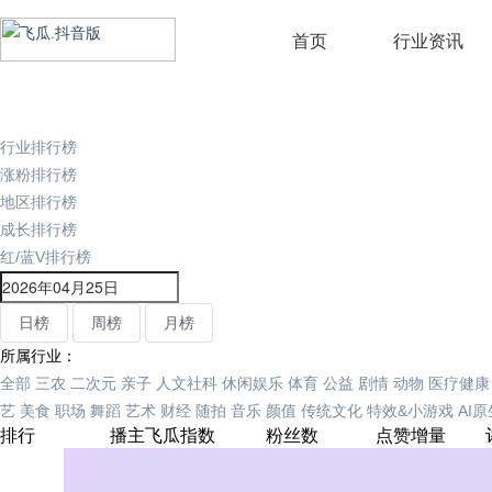
首页
行业资讯
行业排行榜
涨粉排行榜
地区排行榜
成长排行榜
红/蓝V排行榜
日榜
周榜
月榜
所属行业：
全部
三农
二次元
亲子
人文社科
休闲娱乐
体育
公益
剧情
动物
医疗健康
艺
美食
职场
舞蹈
艺术
财经
随拍
音乐
颜值
传统文化
特效&小游戏
AI
排行
播主
飞瓜指数
粉丝数
点赞增量