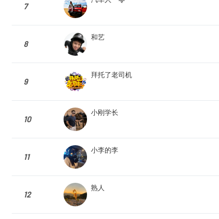
7
和艺
8
拜托了老司机
9
小刚学长
10
小李的李
11
熟人ㅤㅤ
12