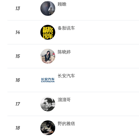
顾瞻
13
备胎说车
14
陈晓婷
15
长安汽车
16
溜溜哥
17
野的雅痞
18