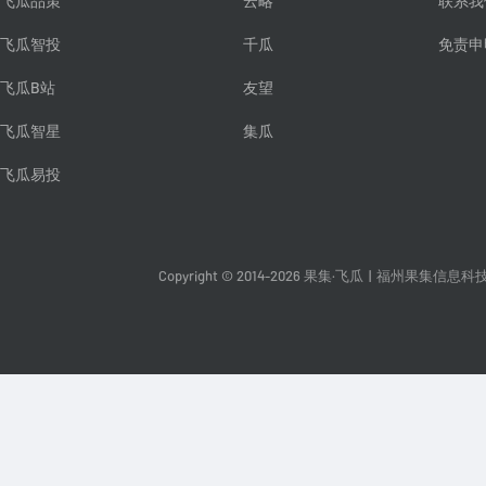
飞瓜品策
云略
联系我
飞瓜智投
千瓜
免责申
飞瓜B站
友望
飞瓜智星
集瓜
飞瓜易投
Copyright © 2014-2026 果集·飞瓜
|
福州果集信息科