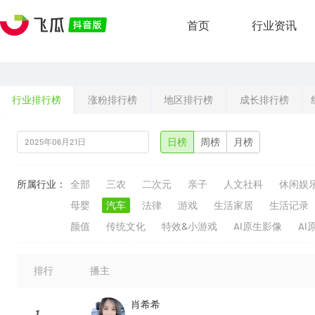
首页
行业资讯
行业排行榜
涨粉排行榜
地区排行榜
成长排行榜
日榜
周榜
月榜
所属行业：
全部
三农
二次元
亲子
人文社科
休闲娱
母婴
汽车
法律
游戏
生活家居
生活记录
颜值
传统文化
特效&小游戏
AI原生影像
AI
排行
播主
肖希希
1