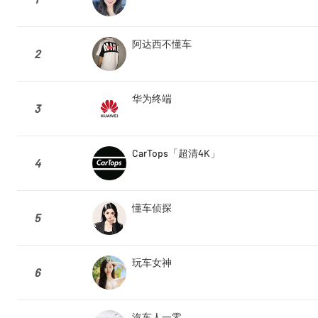
阿达西不懂车
2
华为终端
3
CarTops「超清4K」
4
懂车侦探
5
玩车女神
6
汽车人一零