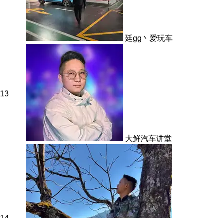
廷gg丶爱玩车
13
大鲜汽车讲堂