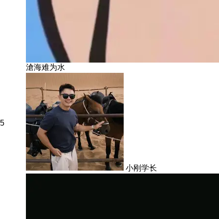
滄海难为水
5
小刚学长