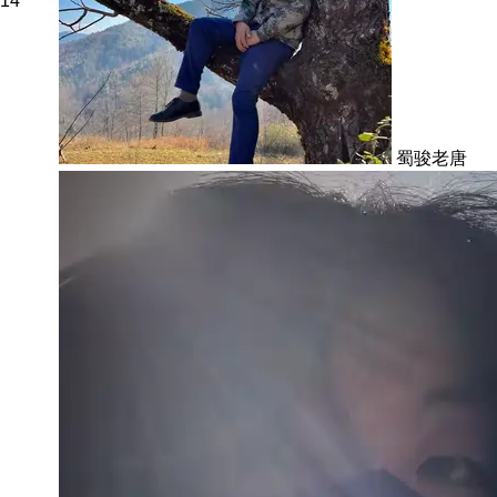
14
蜀骏老唐