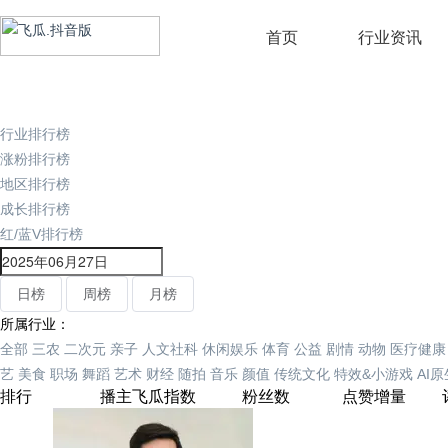
首页
行业资讯
行业排行榜
涨粉排行榜
地区排行榜
成长排行榜
红/蓝V排行榜
日榜
周榜
月榜
所属行业：
全部
三农
二次元
亲子
人文社科
休闲娱乐
体育
公益
剧情
动物
医疗健康
艺
美食
职场
舞蹈
艺术
财经
随拍
音乐
颜值
传统文化
特效&小游戏
AI
排行
播主
飞瓜指数
粉丝数
点赞增量