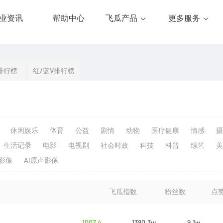
业资讯
帮助中心
飞瓜产品
更多服务
排行榜
红/蓝V排行榜
休闲娱乐
体育
公益
剧情
动物
医疗健康
情感
摄
生活记录
电影
电视剧
社会时政
科技
科普
综艺
美
生影像
AI原声影像
飞瓜指数
粉丝数
点
1007.4
1380.3w
9.1w