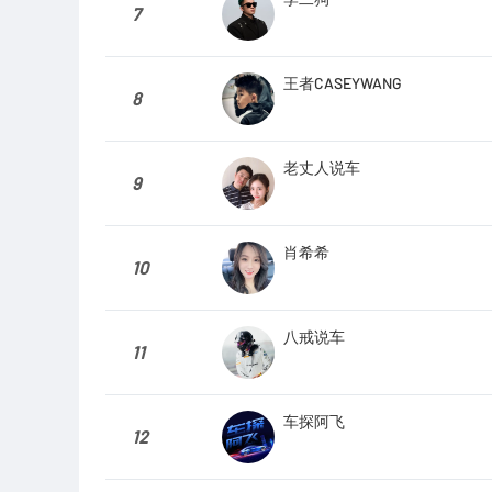
7
王者CASEYWANG
8
老丈人说车
9
肖希希
10
八戒说车
11
车探阿飞
12