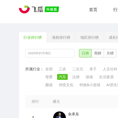
首页
行
行业排行榜
涨粉排行榜
地区排行榜
成长
日榜
周榜
月榜
所属行业：
全部
三农
二次元
亲子
人文社科
母婴
汽车
法律
游戏
生活家居
颜值
传统文化
特效&小游戏
AI原
排行
播主
余承东
1