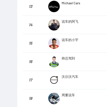
Michael Cars
13
说车的阿飞
14
说车的小宇
15
帅总驾到
16
沃尔沃汽车
17
周董说车
18