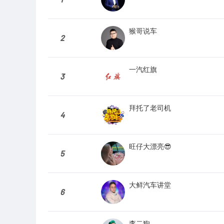
猴哥说车
2
一汽红旗
3
拜托了老司机
4
旺仔大漂亮😎
5
大鲜汽车讲堂
6
李二狗